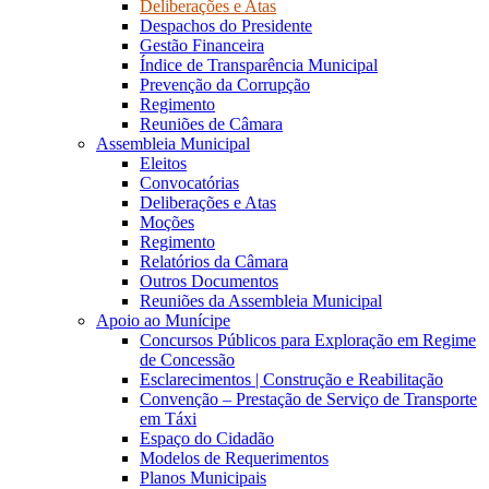
Deliberações e Atas
Despachos do Presidente
Gestão Financeira
Índice de Transparência Municipal
Prevenção da Corrupção
Regimento
Reuniões de Câmara
Assembleia Municipal
Eleitos
Convocatórias
Deliberações e Atas
Moções
Regimento
Relatórios da Câmara
Outros Documentos
Reuniões da Assembleia Municipal
Apoio ao Munícipe
Concursos Públicos para Exploração em Regime
de Concessão
Esclarecimentos | Construção e Reabilitação
Convenção – Prestação de Serviço de Transporte
em Táxi
Espaço do Cidadão
Modelos de Requerimentos
Planos Municipais