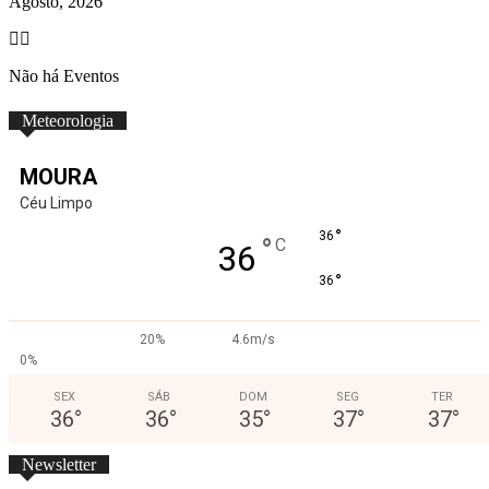
Agosto, 2026
Não há Eventos
Meteorologia
MOURA
Céu Limpo
°
36
°
C
36
°
36
20%
4.6m/s
0%
SEX
SÁB
DOM
SEG
TER
36
°
36
°
35
°
37
°
37
°
Newsletter