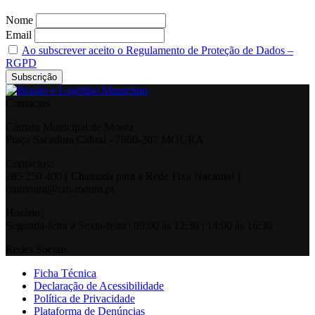
Nome
Email
Ao subscrever aceito o Regulamento de Proteção de Dados –
RGPD
Contactos
Câmara Municipal de Moura
Praça Sacadura Cabral - 7860-207 MOURA
Contactos:
285 250 400 ( Chamada para a Rede Fixa Nacional )
cmmoura@cm-moura.pt
Horário:
Segunda-feira a Sexta-feira | 09:00 às 12:30 | 14:00 às 16:30
Redes Sociais
Ficha Técnica
Declaração de Acessibilidade
Política de Privacidade
Plataforma de Denúncias