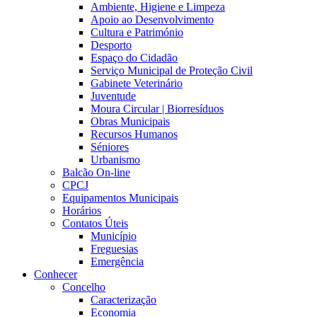
Ambiente, Higiene e Limpeza
Apoio ao Desenvolvimento
Cultura e Património
Desporto
Espaço do Cidadão
Serviço Municipal de Proteção Civil
Gabinete Veterinário
Juventude
Moura Circular | Biorresíduos
Obras Municipais
Recursos Humanos
Séniores
Urbanismo
Balcão On-line
CPCJ
Equipamentos Municipais
Horários
Contatos Úteis
Município
Freguesias
Emergência
Conhecer
Concelho
Caracterização
Economia