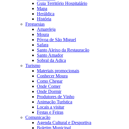
Guia Território Hospitalário
Mapa
Heráldica
História
Freguesias
Amareleja
Moura
Póvoa de São Miguel
Safara
Santo Aleixo da Restauração
Santo Amador
Sobral da Adiça
Turismo
Materiais promocionais
Conhecer Moura
Como Chegar
Onde Comer
Onde Dormir
Produtores de Vinho
Animação Turística
Locais a visitar
Festas e Feiras
Comunicação
Agenda Cultural e Desportiva
Boletim Municipal