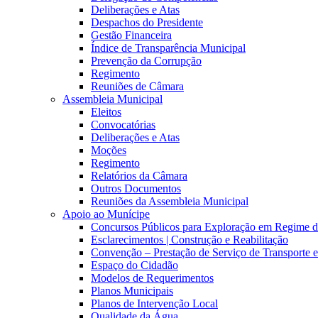
Deliberações e Atas
Despachos do Presidente
Gestão Financeira
Índice de Transparência Municipal
Prevenção da Corrupção
Regimento
Reuniões de Câmara
Assembleia Municipal
Eleitos
Convocatórias
Deliberações e Atas
Moções
Regimento
Relatórios da Câmara
Outros Documentos
Reuniões da Assembleia Municipal
Apoio ao Munícipe
Concursos Públicos para Exploração em Regime 
Esclarecimentos | Construção e Reabilitação
Convenção – Prestação de Serviço de Transporte 
Espaço do Cidadão
Modelos de Requerimentos
Planos Municipais
Planos de Intervenção Local
Qualidade da Água