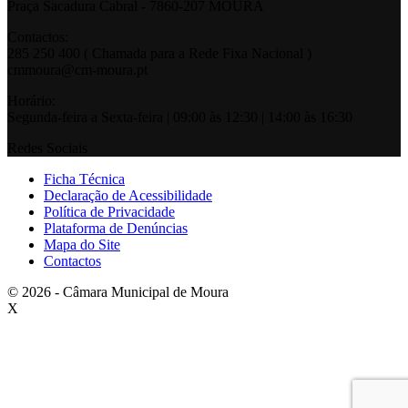
Praça Sacadura Cabral - 7860-207 MOURA
Contactos:
285 250 400 ( Chamada para a Rede Fixa Nacional )
cmmoura@cm-moura.pt
Horário:
Segunda-feira a Sexta-feira | 09:00 às 12:30 | 14:00 às 16:30
Redes Sociais
Ficha Técnica
Declaração de Acessibilidade
Política de Privacidade
Plataforma de Denúncias
Mapa do Site
Contactos
© 2026 - Câmara Municipal de Moura
X