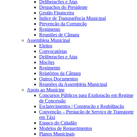
Deliberações e Atas
Despachos do Presidente
Gestão Financeira
Índice de Transparência Municipal
Prevenção da Corrupção
Regimento
Reuniões de Câmara
Assembleia Municipal
Eleitos
Convocatórias
Deliberações e Atas
Moções
Regimento
Relatórios da Câmara
Outros Documentos
Reuniões da Assembleia Municipal
Apoio ao Munícipe
Concursos Públicos para Exploração em Regime
de Concessão
Esclarecimentos | Construção e Reabilitação
Convenção – Prestação de Serviço de Transporte
em Táxi
Espaço do Cidadão
Modelos de Requerimentos
Planos Municipais