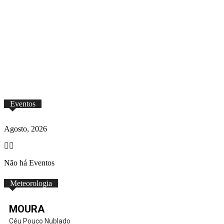
PESIM | Folheto
435,0 KB
Novembro 26, 2024
PESIM | Declaração de Consentimento
441,2 KB
Novembro 26, 2024
Eventos
Agosto, 2026
Não há Eventos
Meteorologia
MOURA
Céu Pouco Nublado