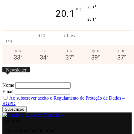
°
20.1
°
C
20.1
°
20.1
84%
2.1m/s
14%
DOM
SEG
TER
QUA
QUI
33
°
34
°
37
°
39
°
37
°
Newsletter
Nome
Email
Ao subscrever aceito o Regulamento de Proteção de Dados –
RGPD
Contactos
Câmara Municipal de Moura