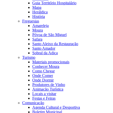
Guia Território Hospitalário
Mapa
Heráldica
História
Freguesias
Amareleja
Moura
Póvoa de São Miguel
Safara
Santo Aleixo da Restauração
Santo Amador
Sobral da Adiça
Turismo
Materiais promocionais
Conhecer Moura
Como Chegar
Onde Comer
Onde Dormir
Produtores de Vinho
Animação Turística
Locais a visitar
Festas e Feiras
Comunicação
Agenda Cultural e Desportiva
Boletim Municipal