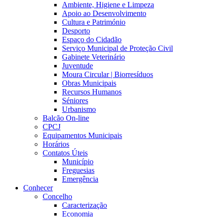
Ambiente, Higiene e Limpeza
Apoio ao Desenvolvimento
Cultura e Património
Desporto
Espaço do Cidadão
Serviço Municipal de Proteção Civil
Gabinete Veterinário
Juventude
Moura Circular | Biorresíduos
Obras Municipais
Recursos Humanos
Séniores
Urbanismo
Balcão On-line
CPCJ
Equipamentos Municipais
Horários
Contatos Úteis
Município
Freguesias
Emergência
Conhecer
Concelho
Caracterização
Economia