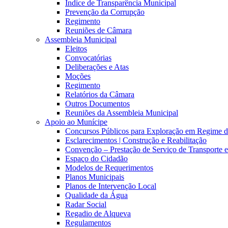
Índice de Transparência Municipal
Prevenção da Corrupção
Regimento
Reuniões de Câmara
Assembleia Municipal
Eleitos
Convocatórias
Deliberações e Atas
Moções
Regimento
Relatórios da Câmara
Outros Documentos
Reuniões da Assembleia Municipal
Apoio ao Munícipe
Concursos Públicos para Exploração em Regime 
Esclarecimentos | Construção e Reabilitação
Convenção – Prestação de Serviço de Transporte 
Espaço do Cidadão
Modelos de Requerimentos
Planos Municipais
Planos de Intervenção Local
Qualidade da Água
Radar Social
Regadio de Alqueva
Regulamentos