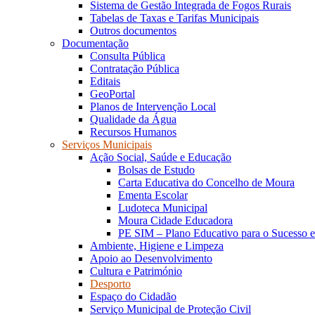
Sistema de Gestão Integrada de Fogos Rurais
Tabelas de Taxas e Tarifas Municipais
Outros documentos
Documentação
Consulta Pública
Contratação Pública
Editais
GeoPortal
Planos de Intervenção Local
Qualidade da Água
Recursos Humanos
Serviços Municipais
Ação Social, Saúde e Educação
Bolsas de Estudo
Carta Educativa do Concelho de Moura
Ementa Escolar
Ludoteca Municipal
Moura Cidade Educadora
PE SIM – Plano Educativo para o Sucesso 
Ambiente, Higiene e Limpeza
Apoio ao Desenvolvimento
Cultura e Património
Desporto
Espaço do Cidadão
Serviço Municipal de Proteção Civil