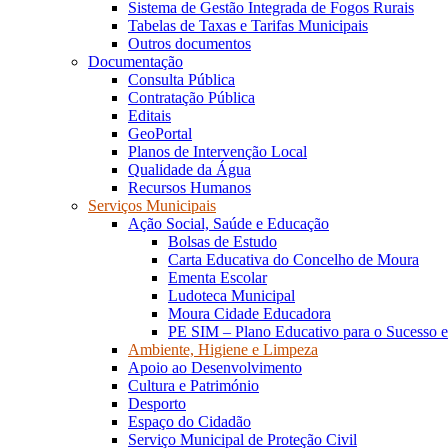
Sistema de Gestão Integrada de Fogos Rurais
Tabelas de Taxas e Tarifas Municipais
Outros documentos
Documentação
Consulta Pública
Contratação Pública
Editais
GeoPortal
Planos de Intervenção Local
Qualidade da Água
Recursos Humanos
Serviços Municipais
Ação Social, Saúde e Educação
Bolsas de Estudo
Carta Educativa do Concelho de Moura
Ementa Escolar
Ludoteca Municipal
Moura Cidade Educadora
PE SIM – Plano Educativo para o Sucesso 
Ambiente, Higiene e Limpeza
Apoio ao Desenvolvimento
Cultura e Património
Desporto
Espaço do Cidadão
Serviço Municipal de Proteção Civil