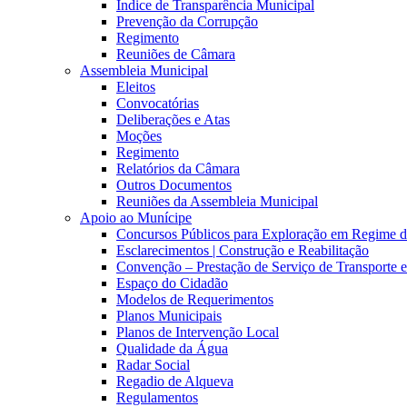
Índice de Transparência Municipal
Prevenção da Corrupção
Regimento
Reuniões de Câmara
Assembleia Municipal
Eleitos
Convocatórias
Deliberações e Atas
Moções
Regimento
Relatórios da Câmara
Outros Documentos
Reuniões da Assembleia Municipal
Apoio ao Munícipe
Concursos Públicos para Exploração em Regime 
Esclarecimentos | Construção e Reabilitação
Convenção – Prestação de Serviço de Transporte 
Espaço do Cidadão
Modelos de Requerimentos
Planos Municipais
Planos de Intervenção Local
Qualidade da Água
Radar Social
Regadio de Alqueva
Regulamentos