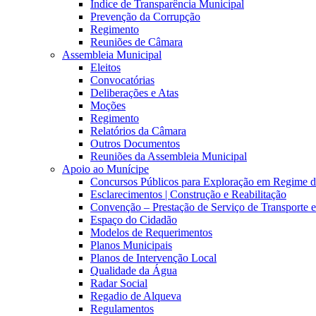
Índice de Transparência Municipal
Prevenção da Corrupção
Regimento
Reuniões de Câmara
Assembleia Municipal
Eleitos
Convocatórias
Deliberações e Atas
Moções
Regimento
Relatórios da Câmara
Outros Documentos
Reuniões da Assembleia Municipal
Apoio ao Munícipe
Concursos Públicos para Exploração em Regime 
Esclarecimentos | Construção e Reabilitação
Convenção – Prestação de Serviço de Transporte 
Espaço do Cidadão
Modelos de Requerimentos
Planos Municipais
Planos de Intervenção Local
Qualidade da Água
Radar Social
Regadio de Alqueva
Regulamentos