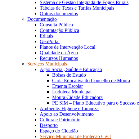
Sistema de Gestão Integrada de Fogos Rurais
Tabelas de Taxas e Tarifas Municipais
Outros documentos
Documentação
Consulta Pública
Contratação Pública
Editais
GeoPortal
Planos de Intervenção Local
Qualidade da Água
Recursos Humanos
Serviços Municipais
Ação Social, Saúde e Educação
Bolsas de Estudo
Carta Educativa do Concelho de Moura
Ementa Escolar
Ludoteca Municipal
Moura Cidade Educadora
PE SIM – Plano Educativo para o Sucesso 
Ambiente, Higiene e Limpeza
Apoio ao Desenvolvimento
Cultura e Património
Desporto
Espaço do Cidadão
Serviço Municipal de Proteção Civil