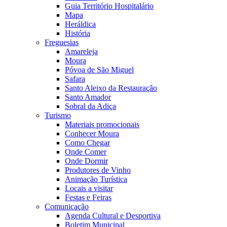
Guia Território Hospitalário
Mapa
Heráldica
História
Freguesias
Amareleja
Moura
Póvoa de São Miguel
Safara
Santo Aleixo da Restauração
Santo Amador
Sobral da Adiça
Turismo
Materiais promocionais
Conhecer Moura
Como Chegar
Onde Comer
Onde Dormir
Produtores de Vinho
Animação Turística
Locais a visitar
Festas e Feiras
Comunicação
Agenda Cultural e Desportiva
Boletim Municipal