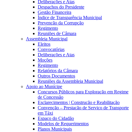
Deliberações e Atas
Despachos do Presidente
Gestão Financeira
Índice de Transparência Municipal
Prevenção da Corrupção
Regimento
Reuniões de Câmara
Assembleia Municipal
Eleitos
Convocatórias
Deliberações e Atas
Moções
Regimento
Relatórios da Câmara
Outros Documentos
Reuniões da Assembleia Municipal
Apoio ao Munícipe
Concursos Públicos para Exploração em Regime
de Concessão
Esclarecimentos | Construção e Reabilitação
Convenção – Prestação de Serviço de Transporte
em Táxi
Espaço do Cidadão
Modelos de Requerimentos
Planos Municipais