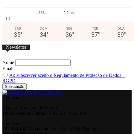
36%
2.9m/s
1%
SÁB
DOM
SEG
TER
QUA
35
°
34
°
36
°
37
°
39
°
Newsletter
Nome
Email
Ao subscrever aceito o Regulamento de Proteção de Dados –
RGPD
Contactos
Câmara Municipal de Moura
Praça Sacadura Cabral - 7860-207 MOURA
Contactos:
285 250 400 ( Chamada para a Rede Fixa Nacional )