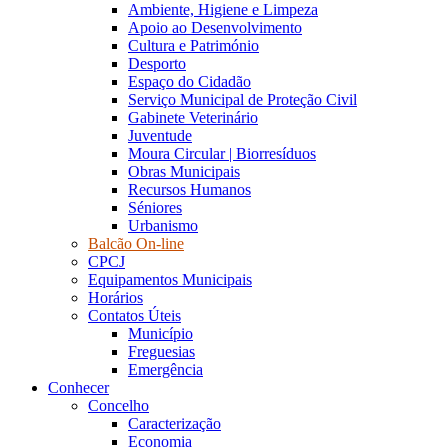
Ambiente, Higiene e Limpeza
Apoio ao Desenvolvimento
Cultura e Património
Desporto
Espaço do Cidadão
Serviço Municipal de Proteção Civil
Gabinete Veterinário
Juventude
Moura Circular | Biorresíduos
Obras Municipais
Recursos Humanos
Séniores
Urbanismo
Balcão On-line
CPCJ
Equipamentos Municipais
Horários
Contatos Úteis
Município
Freguesias
Emergência
Conhecer
Concelho
Caracterização
Economia