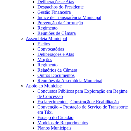
Deliberações e Atas
Despachos do Presidente
Gestão Financeira
Índice de Transparência Municipal
Prevenção da Corrupção
Regimento
Reuniões de Câmara
Assembleia Municipal
Eleitos
Convocatórias
Deliberações e Atas
Moções
Regimento
Relatórios da Câmara
Outros Documentos
Reuniões da Assembleia Municipal
Apoio ao Munícipe
Concursos Públicos para Exploração em Regime
de Concessão
Esclarecimentos | Construção e Reabilitação
Convenção – Prestação de Serviço de Transporte
em Táxi
Espaço do Cidadão
Modelos de Requerimentos
Planos Municipais