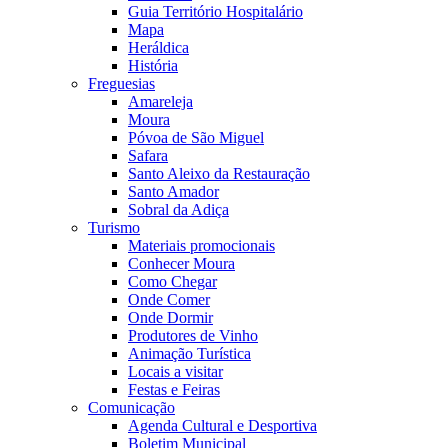
Guia Território Hospitalário
Mapa
Heráldica
História
Freguesias
Amareleja
Moura
Póvoa de São Miguel
Safara
Santo Aleixo da Restauração
Santo Amador
Sobral da Adiça
Turismo
Materiais promocionais
Conhecer Moura
Como Chegar
Onde Comer
Onde Dormir
Produtores de Vinho
Animação Turística
Locais a visitar
Festas e Feiras
Comunicação
Agenda Cultural e Desportiva
Boletim Municipal