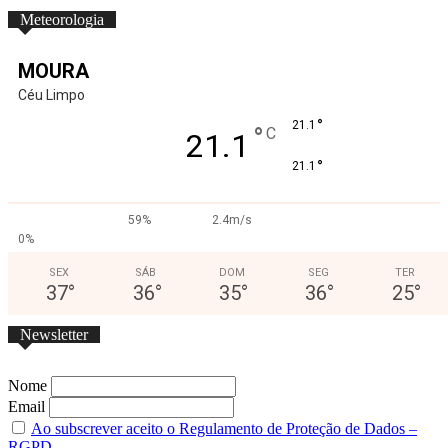
Meteorologia
MOURA
Céu Limpo
°
21.1
°
C
21.1
°
21.1
59%
2.4m/s
0%
SEX
SÁB
DOM
SEG
TER
37
°
36
°
35
°
36
°
25
°
Newsletter
Nome
Email
Ao subscrever aceito o Regulamento de Proteção de Dados –
RGPD