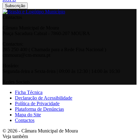
Contactos
Câmara Municipal de Moura
Praça Sacadura Cabral - 7860-207 MOURA
Contactos:
285 250 400 ( Chamada para a Rede Fixa Nacional )
cmmoura@cm-moura.pt
Horário:
Segunda-feira a Sexta-feira | 09:00 às 12:30 | 14:00 às 16:30
Redes Sociais
Ficha Técnica
Declaração de Acessibilidade
Política de Privacidade
Plataforma de Denúncias
Mapa do Site
Contactos
© 2026 - Câmara Municipal de Moura
Veja também