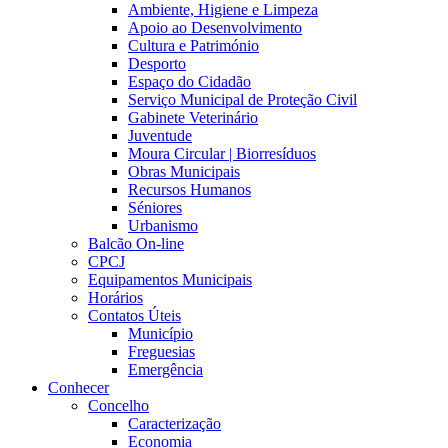
Ambiente, Higiene e Limpeza
Apoio ao Desenvolvimento
Cultura e Património
Desporto
Espaço do Cidadão
Serviço Municipal de Proteção Civil
Gabinete Veterinário
Juventude
Moura Circular | Biorresíduos
Obras Municipais
Recursos Humanos
Séniores
Urbanismo
Balcão On-line
CPCJ
Equipamentos Municipais
Horários
Contatos Úteis
Município
Freguesias
Emergência
Conhecer
Concelho
Caracterização
Economia