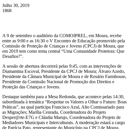
Julho 30, 2019
1868
A 9 de setembro o auditório da COMOIPREL, em Moura, recebe
entre as 9:00 e as 16:30 o V Encontro de Educação promovido pela
Comissão de Proteção de Crianças e Jovens (CPCJ) de Moura, que
em 2019 tem como tema central “Uma Comunidade Protetora: Que
Desafios?”.
A sessão de abertura decorrerá pelas 9:45, com as intervenções de
Diamantina Escoval, Presidente da CPCJ de Moura; Álvaro Azedo,
Presidente da Câmara Municipal de Moura e de Rosário Farmhouse,
Presidente da Comissão Nacional de Promoção dos Direitos e
Proteção das Crianças e Jovens.
Destaque também para a Mesa Redonda, que acontece pelas 14:30,
subordinada à temática “Respeitar os Valores a Olhar o Futuro: Boas
Práticas”, na qual participa Francisco Azul, Alto Comissariado para
as Migrações; Marília Cenrada, Coordenadora do Projeto
Desper@rte-E7G e Cláudia Marujo, Coordenadora do Projeto de
Mediadores Municipais e Interculturais. A moderação estará a cargo
de Patrícia Pato, representante do Município na CPCJ de Moura.