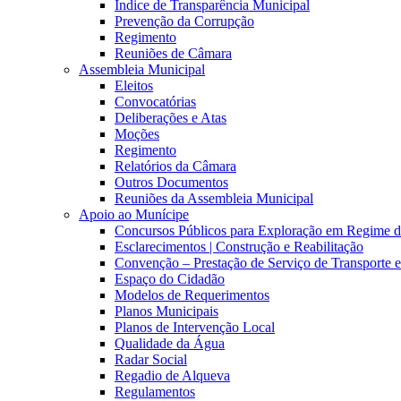
Índice de Transparência Municipal
Prevenção da Corrupção
Regimento
Reuniões de Câmara
Assembleia Municipal
Eleitos
Convocatórias
Deliberações e Atas
Moções
Regimento
Relatórios da Câmara
Outros Documentos
Reuniões da Assembleia Municipal
Apoio ao Munícipe
Concursos Públicos para Exploração em Regime 
Esclarecimentos | Construção e Reabilitação
Convenção – Prestação de Serviço de Transporte 
Espaço do Cidadão
Modelos de Requerimentos
Planos Municipais
Planos de Intervenção Local
Qualidade da Água
Radar Social
Regadio de Alqueva
Regulamentos