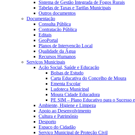
Sistema de Gestão Integrada de Fogos Rurais
Tabelas de Taxas e Tarifas Municipais
Outros documentos
Documentação
Consulta Pública
Contratação Pública
Editais
GeoPortal
Planos de Intervenção Local
Qualidade da Água
Recursos Humanos
Serviços Municipais
Ação Social, Saúde e Educação
Bolsas de Estudo
Carta Educativa do Concelho de Moura
Ementa Escolar
Ludoteca Municipal
Moura Cidade Educadora
PE SIM – Plano Educativo para o Sucesso 
Ambiente, Higiene e Limpeza
Apoio ao Desenvolvimento
Cultura e Património
Desporto
Espaço do Cidadão
Serviço Municipal de Proteção Civil