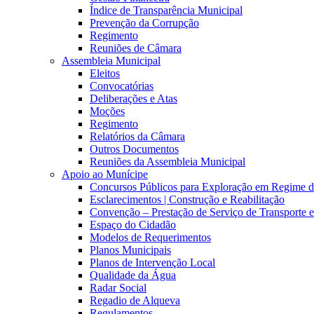
Índice de Transparência Municipal
Prevenção da Corrupção
Regimento
Reuniões de Câmara
Assembleia Municipal
Eleitos
Convocatórias
Deliberações e Atas
Moções
Regimento
Relatórios da Câmara
Outros Documentos
Reuniões da Assembleia Municipal
Apoio ao Munícipe
Concursos Públicos para Exploração em Regime 
Esclarecimentos | Construção e Reabilitação
Convenção – Prestação de Serviço de Transporte 
Espaço do Cidadão
Modelos de Requerimentos
Planos Municipais
Planos de Intervenção Local
Qualidade da Água
Radar Social
Regadio de Alqueva
Regulamentos