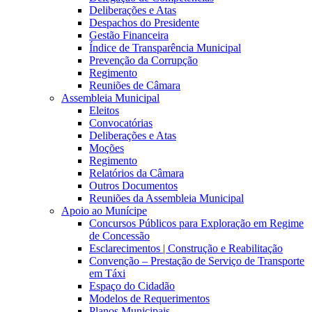
Deliberações e Atas
Despachos do Presidente
Gestão Financeira
Índice de Transparência Municipal
Prevenção da Corrupção
Regimento
Reuniões de Câmara
Assembleia Municipal
Eleitos
Convocatórias
Deliberações e Atas
Moções
Regimento
Relatórios da Câmara
Outros Documentos
Reuniões da Assembleia Municipal
Apoio ao Munícipe
Concursos Públicos para Exploração em Regime
de Concessão
Esclarecimentos | Construção e Reabilitação
Convenção – Prestação de Serviço de Transporte
em Táxi
Espaço do Cidadão
Modelos de Requerimentos
Planos Municipais