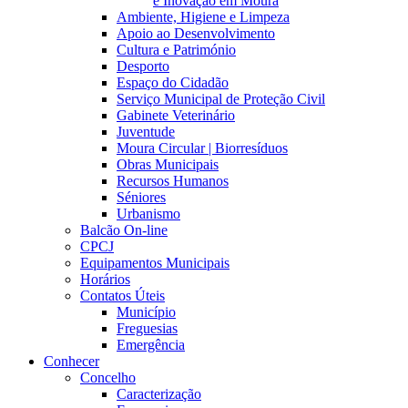
e Inovação em Moura
Ambiente, Higiene e Limpeza
Apoio ao Desenvolvimento
Cultura e Património
Desporto
Espaço do Cidadão
Serviço Municipal de Proteção Civil
Gabinete Veterinário
Juventude
Moura Circular | Biorresíduos
Obras Municipais
Recursos Humanos
Séniores
Urbanismo
Balcão On-line
CPCJ
Equipamentos Municipais
Horários
Contatos Úteis
Município
Freguesias
Emergência
Conhecer
Concelho
Caracterização