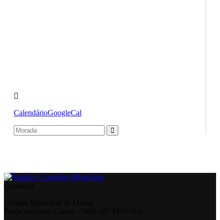
Calendário
GoogleCal
Contactos
Câmara Municipal de Moura
Praça Sacadura Cabral - 7860-207 MOURA