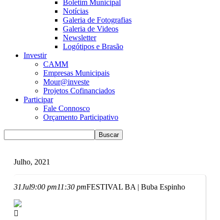
Boletim Municipal
Notícias
Galeria de Fotografias
Galeria de Videos
Newsletter
Logótipos e Brasão
Investir
CAMM
Empresas Municipais
Mour@investe
Projetos Cofinanciados
Participar
Fale Connosco
Orçamento Participativo
Julho, 2021
31
Jul
9:00 pm
11:30 pm
FESTIVAL BA | Buba Espinho