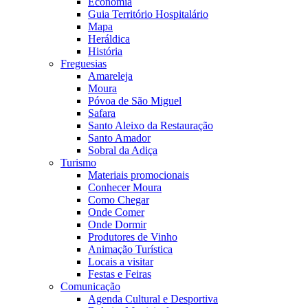
Economia
Guia Território Hospitalário
Mapa
Heráldica
História
Freguesias
Amareleja
Moura
Póvoa de São Miguel
Safara
Santo Aleixo da Restauração
Santo Amador
Sobral da Adiça
Turismo
Materiais promocionais
Conhecer Moura
Como Chegar
Onde Comer
Onde Dormir
Produtores de Vinho
Animação Turística
Locais a visitar
Festas e Feiras
Comunicação
Agenda Cultural e Desportiva