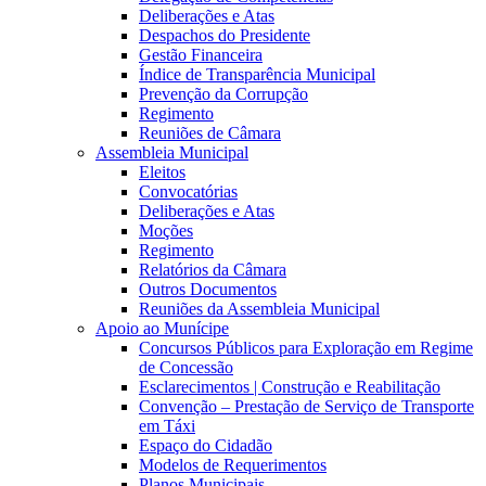
Deliberações e Atas
Despachos do Presidente
Gestão Financeira
Índice de Transparência Municipal
Prevenção da Corrupção
Regimento
Reuniões de Câmara
Assembleia Municipal
Eleitos
Convocatórias
Deliberações e Atas
Moções
Regimento
Relatórios da Câmara
Outros Documentos
Reuniões da Assembleia Municipal
Apoio ao Munícipe
Concursos Públicos para Exploração em Regime
de Concessão
Esclarecimentos | Construção e Reabilitação
Convenção – Prestação de Serviço de Transporte
em Táxi
Espaço do Cidadão
Modelos de Requerimentos
Planos Municipais