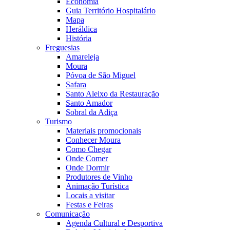
Economia
Guia Território Hospitalário
Mapa
Heráldica
História
Freguesias
Amareleja
Moura
Póvoa de São Miguel
Safara
Santo Aleixo da Restauração
Santo Amador
Sobral da Adiça
Turismo
Materiais promocionais
Conhecer Moura
Como Chegar
Onde Comer
Onde Dormir
Produtores de Vinho
Animação Turística
Locais a visitar
Festas e Feiras
Comunicação
Agenda Cultural e Desportiva