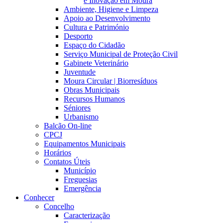
e Inovação em Moura
Ambiente, Higiene e Limpeza
Apoio ao Desenvolvimento
Cultura e Património
Desporto
Espaço do Cidadão
Serviço Municipal de Proteção Civil
Gabinete Veterinário
Juventude
Moura Circular | Biorresíduos
Obras Municipais
Recursos Humanos
Séniores
Urbanismo
Balcão On-line
CPCJ
Equipamentos Municipais
Horários
Contatos Úteis
Município
Freguesias
Emergência
Conhecer
Concelho
Caracterização