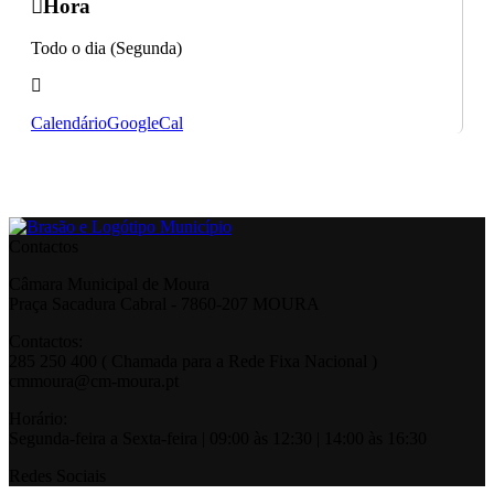
Hora
Todo o dia (Segunda)
Calendário
GoogleCal
Contactos
Câmara Municipal de Moura
Praça Sacadura Cabral - 7860-207 MOURA
Contactos:
285 250 400 ( Chamada para a Rede Fixa Nacional )
cmmoura@cm-moura.pt
Horário:
Segunda-feira a Sexta-feira | 09:00 às 12:30 | 14:00 às 16:30
Redes Sociais