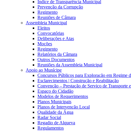
Índice de Transparência Municipal
Prevenção da Corrupção
Regimento
Reuniões de Câmara
Assembleia Municipal
Eleitos
Convocatórias
Deliberações e Atas
Moções
Regimento
Relatórios da Câmara
Outros Documentos
Reuniões da Assembleia Municipal
Apoio ao Munícipe
Concursos Públicos para Exploração em Regime 
Esclarecimentos | Construção e Reabilitação
Convenção – Prestação de Serviço de Transporte 
Espaço do Cidadão
Modelos de Requerimentos
Planos Municipais
Planos de Intervenção Local
Qualidade da Água
Radar Social
Regadio de Alqueva
Regulamentos