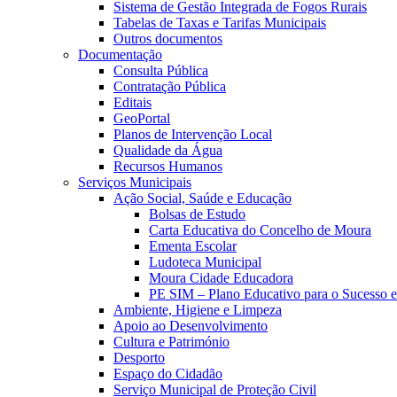
Sistema de Gestão Integrada de Fogos Rurais
Tabelas de Taxas e Tarifas Municipais
Outros documentos
Documentação
Consulta Pública
Contratação Pública
Editais
GeoPortal
Planos de Intervenção Local
Qualidade da Água
Recursos Humanos
Serviços Municipais
Ação Social, Saúde e Educação
Bolsas de Estudo
Carta Educativa do Concelho de Moura
Ementa Escolar
Ludoteca Municipal
Moura Cidade Educadora
PE SIM – Plano Educativo para o Sucesso 
Ambiente, Higiene e Limpeza
Apoio ao Desenvolvimento
Cultura e Património
Desporto
Espaço do Cidadão
Serviço Municipal de Proteção Civil