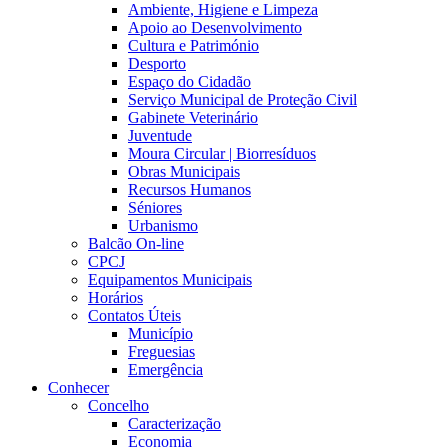
Ambiente, Higiene e Limpeza
Apoio ao Desenvolvimento
Cultura e Património
Desporto
Espaço do Cidadão
Serviço Municipal de Proteção Civil
Gabinete Veterinário
Juventude
Moura Circular | Biorresíduos
Obras Municipais
Recursos Humanos
Séniores
Urbanismo
Balcão On-line
CPCJ
Equipamentos Municipais
Horários
Contatos Úteis
Município
Freguesias
Emergência
Conhecer
Concelho
Caracterização
Economia