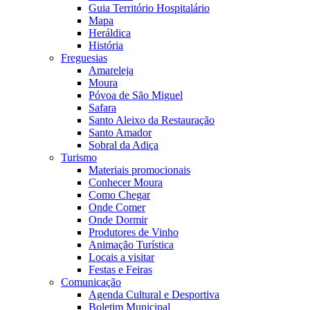
Guia Território Hospitalário
Mapa
Heráldica
História
Freguesias
Amareleja
Moura
Póvoa de São Miguel
Safara
Santo Aleixo da Restauração
Santo Amador
Sobral da Adiça
Turismo
Materiais promocionais
Conhecer Moura
Como Chegar
Onde Comer
Onde Dormir
Produtores de Vinho
Animação Turística
Locais a visitar
Festas e Feiras
Comunicação
Agenda Cultural e Desportiva
Boletim Municipal