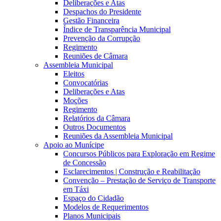
Deliberações e Atas
Despachos do Presidente
Gestão Financeira
Índice de Transparência Municipal
Prevenção da Corrupção
Regimento
Reuniões de Câmara
Assembleia Municipal
Eleitos
Convocatórias
Deliberações e Atas
Moções
Regimento
Relatórios da Câmara
Outros Documentos
Reuniões da Assembleia Municipal
Apoio ao Munícipe
Concursos Públicos para Exploração em Regime
de Concessão
Esclarecimentos | Construção e Reabilitação
Convenção – Prestação de Serviço de Transporte
em Táxi
Espaço do Cidadão
Modelos de Requerimentos
Planos Municipais