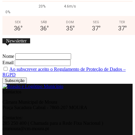
20%
4.6m/s
0%
SEX
SÁB
DOM
SEG
TER
36
°
36
°
35
°
37
°
37
°
Newsletter
Nome
Email
Ao subscrever aceito o Regulamento de Proteção de Dados –
RGPD
Contactos
Câmara Municipal de Moura
Praça Sacadura Cabral - 7860-207 MOURA
Contactos:
285 250 400 ( Chamada para a Rede Fixa Nacional )
cmmoura@cm-moura.pt