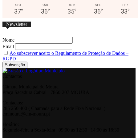
SEX
SÁB
DOM
SEG
TER
37
°
36
°
35
°
36
°
33
°
Newsletter
Nome
Email
Ao subscrever aceito o Regulamento de Proteção de Dados –
RGPD
Contactos
Câmara Municipal de Moura
Praça Sacadura Cabral - 7860-207 MOURA
Contactos:
285 250 400 ( Chamada para a Rede Fixa Nacional )
cmmoura@cm-moura.pt
Horário:
Segunda-feira a Sexta-feira | 09:00 às 12:30 | 14:00 às 16:30