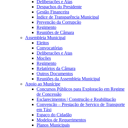
Deliberações e Atas
Despachos do Presidente
Gestão Financeira
Índice de Transparência Municipal
Prevenção da Corrupção
Regimento
Reuniões de Câmara
Assembleia Municipal
Eleitos
Convocatórias
Deliberações e Atas
Moções
Regimento
Relatórios da Câmara
Outros Documentos
Reuniões da Assembleia Municipal
Apoio ao Munícipe
Concursos Públicos para Exploração em Regime
de Concessão
Esclarecimentos | Construção e Reabilitação
Convenção – Prestação de Serviço de Transporte
em Táxi
Espaço do Cidadão
Modelos de Requerimentos
Planos Municipais