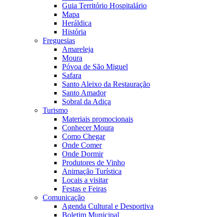
Guia Território Hospitalário
Mapa
Heráldica
História
Freguesias
Amareleja
Moura
Póvoa de São Miguel
Safara
Santo Aleixo da Restauração
Santo Amador
Sobral da Adiça
Turismo
Materiais promocionais
Conhecer Moura
Como Chegar
Onde Comer
Onde Dormir
Produtores de Vinho
Animação Turística
Locais a visitar
Festas e Feiras
Comunicação
Agenda Cultural e Desportiva
Boletim Municipal