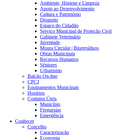
Ambiente, Higiene e Limpeza
Apoio ao Desenvolvimento
Cultura e Património
Desporto
Espaço do Cidadão
Serviço Municipal de Proteção Civil
Gabinete Veterinário
Juventude
Moura Circular | Biorresíduos
Obras Municipais
Recursos Humanos
Séniores
Urbanismo
Balcão On-line
CPCJ
Equipamentos Municipais
Horários
Contatos Úteis
Município
Freguesias
Emergência
Conhecer
Concelho
Caracterização
Economia