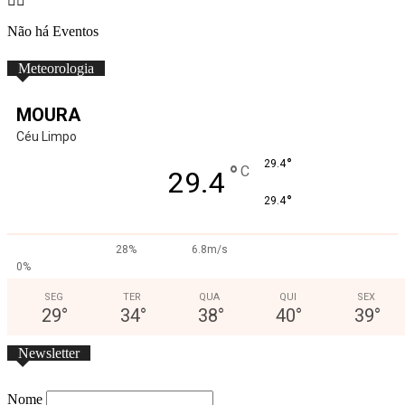
Não há Eventos
Meteorologia
MOURA
Céu Limpo
°
29.4
°
C
29.4
°
29.4
28%
6.8m/s
0%
SEG
TER
QUA
QUI
SEX
29
°
34
°
38
°
40
°
39
°
Newsletter
Nome