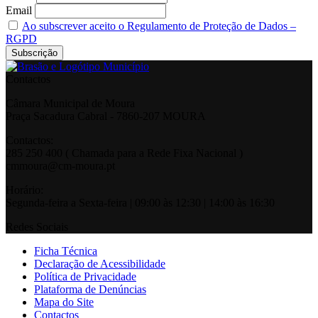
Email
Ao subscrever aceito o Regulamento de Proteção de Dados –
RGPD
Contactos
Câmara Municipal de Moura
Praça Sacadura Cabral - 7860-207 MOURA
Contactos:
285 250 400 ( Chamada para a Rede Fixa Nacional )
cmmoura@cm-moura.pt
Horário:
Segunda-feira a Sexta-feira | 09:00 às 12:30 | 14:00 às 16:30
Redes Sociais
Ficha Técnica
Declaração de Acessibilidade
Política de Privacidade
Plataforma de Denúncias
Mapa do Site
Contactos