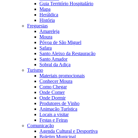
Guia Território Hospitalário
Mapa
Heráldica
História
Freguesias
Amareleja
Moura
Póvoa de São Miguel
Safara
Santo Aleixo da Restauração
Santo Amador
Sobral da Adiça
Turismo
Materiais promocionais
Conhecer Moura
Como Chegar
Onde Comer
Onde Dormir
Produtores de Vinho
Animação Turística
Locais a visitar
Festas e Feiras
Comunicação
Agenda Cultural e Desportiva
Boletim Municipal