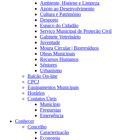
Ambiente, Higiene e Limpeza
Apoio ao Desenvolvimento
Cultura e Património
Desporto
Espaço do Cidadão
Serviço Municipal de Proteção Civil
Gabinete Veterinário
Juventude
Moura Circular | Biorresíduos
Obras Municipais
Recursos Humanos
Séniores
Urbanismo
Balcão On-line
CPCJ
Equipamentos Municipais
Horários
Contatos Úteis
Município
Freguesias
Emergência
Conhecer
Concelho
Caracterização
Economia