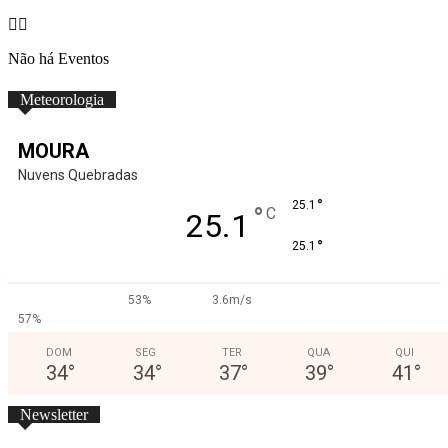
Não há Eventos
Meteorologia
MOURA
Nuvens Quebradas
°
25.1
°
C
25.1
°
25.1
53%
3.6m/s
57%
DOM
SEG
TER
QUA
QUI
34
°
34
°
37
°
39
°
41
°
Newsletter