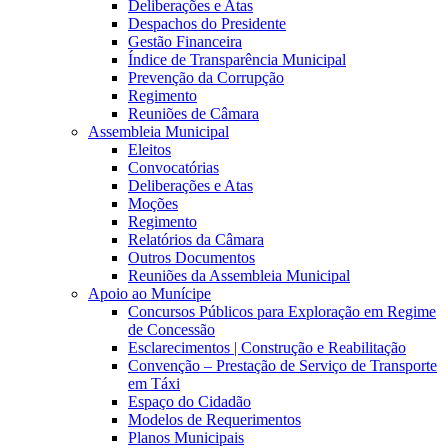
Deliberações e Atas
Despachos do Presidente
Gestão Financeira
Índice de Transparência Municipal
Prevenção da Corrupção
Regimento
Reuniões de Câmara
Assembleia Municipal
Eleitos
Convocatórias
Deliberações e Atas
Moções
Regimento
Relatórios da Câmara
Outros Documentos
Reuniões da Assembleia Municipal
Apoio ao Munícipe
Concursos Públicos para Exploração em Regime
de Concessão
Esclarecimentos | Construção e Reabilitação
Convenção – Prestação de Serviço de Transporte
em Táxi
Espaço do Cidadão
Modelos de Requerimentos
Planos Municipais