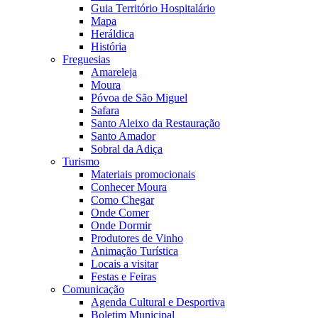
Guia Território Hospitalário
Mapa
Heráldica
História
Freguesias
Amareleja
Moura
Póvoa de São Miguel
Safara
Santo Aleixo da Restauração
Santo Amador
Sobral da Adiça
Turismo
Materiais promocionais
Conhecer Moura
Como Chegar
Onde Comer
Onde Dormir
Produtores de Vinho
Animação Turística
Locais a visitar
Festas e Feiras
Comunicação
Agenda Cultural e Desportiva
Boletim Municipal