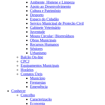
Ambiente, Higiene e Limpeza
Apoio ao Desenvolvimento
Cultura e Património
Desporto
Espaço do Cidadão
Serviço Municipal de Proteção Civil
Gabinete Veterinário
Juventude
Moura Circular | Biorresíduos
Obras Municipais
Recursos Humanos
Séniores
Urbanismo
Balcão On-line
CPCJ
Equipamentos Municipais
Horários
Contatos Úteis
Município
Freguesias
Emergência
Conhecer
Concelho
Caracterização
Economia