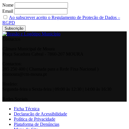
Nome
Email
Ao subscrever aceito o Regulamento de Proteção de Dados –
RGPD
Contactos
Câmara Municipal de Moura
Praça Sacadura Cabral - 7860-207 MOURA
Contactos:
285 250 400 ( Chamada para a Rede Fixa Nacional )
cmmoura@cm-moura.pt
Horário:
Segunda-feira a Sexta-feira | 09:00 às 12:30 | 14:00 às 16:30
Redes Sociais
Ficha Técnica
Declaração de Acessibilidade
Política de Privacidade
Plataforma de Denúncias