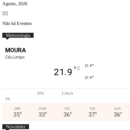
Agosto, 2026
Não há Eventos
Meteorologia
MOURA
Céu Limpo
°
21.9
°
C
21.9
°
21.9
55%
2.3m/s
3%
SÁB
DOM
SEG
TER
QUA
35
°
33
°
36
°
37
°
36
°
Newsletter