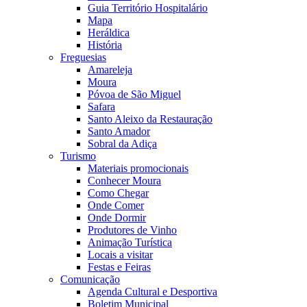
Guia Território Hospitalário
Mapa
Heráldica
História
Freguesias
Amareleja
Moura
Póvoa de São Miguel
Safara
Santo Aleixo da Restauração
Santo Amador
Sobral da Adiça
Turismo
Materiais promocionais
Conhecer Moura
Como Chegar
Onde Comer
Onde Dormir
Produtores de Vinho
Animação Turística
Locais a visitar
Festas e Feiras
Comunicação
Agenda Cultural e Desportiva
Boletim Municipal