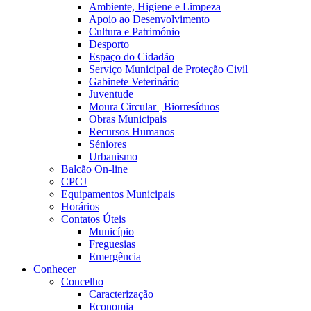
Ambiente, Higiene e Limpeza
Apoio ao Desenvolvimento
Cultura e Património
Desporto
Espaço do Cidadão
Serviço Municipal de Proteção Civil
Gabinete Veterinário
Juventude
Moura Circular | Biorresíduos
Obras Municipais
Recursos Humanos
Séniores
Urbanismo
Balcão On-line
CPCJ
Equipamentos Municipais
Horários
Contatos Úteis
Município
Freguesias
Emergência
Conhecer
Concelho
Caracterização
Economia