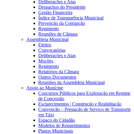
Deliberações e Atas
Despachos do Presidente
Gestão Financeira
Índice de Transparência Municipal
Prevenção da Corrupção
Regimento
Reuniões de Câmara
Assembleia Municipal
Eleitos
Convocatórias
Deliberações e Atas
Moções
Regimento
Relatórios da Câmara
Outros Documentos
Reuniões da Assembleia Municipal
Apoio ao Munícipe
Concursos Públicos para Exploração em Regime
de Concessão
Esclarecimentos | Construção e Reabilitação
Convenção – Prestação de Serviço de Transporte
em Táxi
Espaço do Cidadão
Modelos de Requerimentos
Planos Municipais