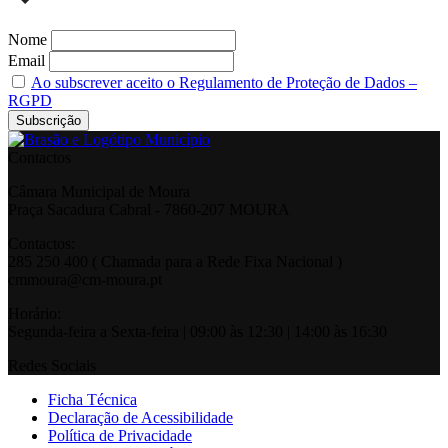
Nome
Email
Ao subscrever aceito o Regulamento de Proteção de Dados –
RGPD
Contactos
Câmara Municipal de Moura
Praça Sacadura Cabral - 7860-207 MOURA
Contactos:
285 250 400 ( Chamada para a Rede Fixa Nacional )
cmmoura@cm-moura.pt
Horário:
Segunda-feira a Sexta-feira | 09:00 às 12:30 | 14:00 às 16:30
Redes Sociais
Ficha Técnica
Declaração de Acessibilidade
Política de Privacidade