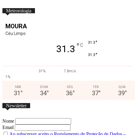
Meteorologia
MOURA
Céu Limpo
°
31.3
°
C
31.3
°
31.3
31%
7.8m/s
1%
SÁB
DOM
SEG
TER
QUA
31
°
34
°
36
°
37
°
39
°
Newsletter
Nome
Email
Ao subscrever aceito o Regulamento de Proteção de Dados –