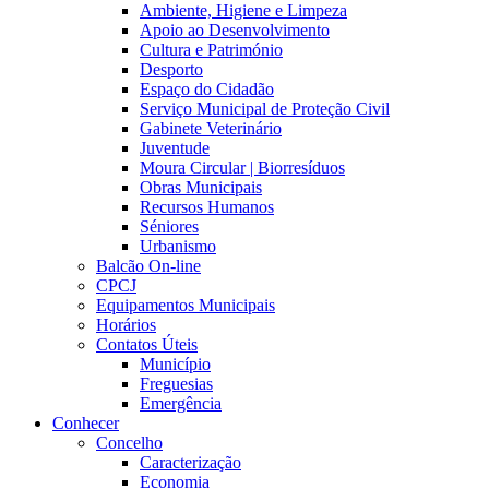
Ambiente, Higiene e Limpeza
Apoio ao Desenvolvimento
Cultura e Património
Desporto
Espaço do Cidadão
Serviço Municipal de Proteção Civil
Gabinete Veterinário
Juventude
Moura Circular | Biorresíduos
Obras Municipais
Recursos Humanos
Séniores
Urbanismo
Balcão On-line
CPCJ
Equipamentos Municipais
Horários
Contatos Úteis
Município
Freguesias
Emergência
Conhecer
Concelho
Caracterização
Economia