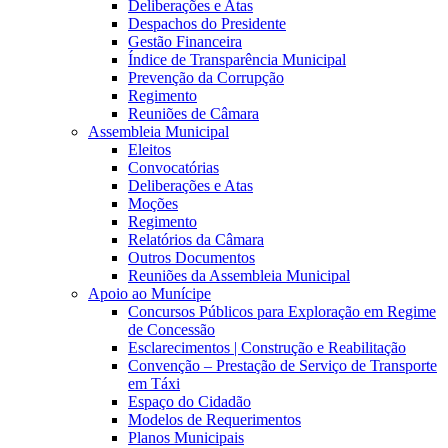
Deliberações e Atas
Despachos do Presidente
Gestão Financeira
Índice de Transparência Municipal
Prevenção da Corrupção
Regimento
Reuniões de Câmara
Assembleia Municipal
Eleitos
Convocatórias
Deliberações e Atas
Moções
Regimento
Relatórios da Câmara
Outros Documentos
Reuniões da Assembleia Municipal
Apoio ao Munícipe
Concursos Públicos para Exploração em Regime
de Concessão
Esclarecimentos | Construção e Reabilitação
Convenção – Prestação de Serviço de Transporte
em Táxi
Espaço do Cidadão
Modelos de Requerimentos
Planos Municipais