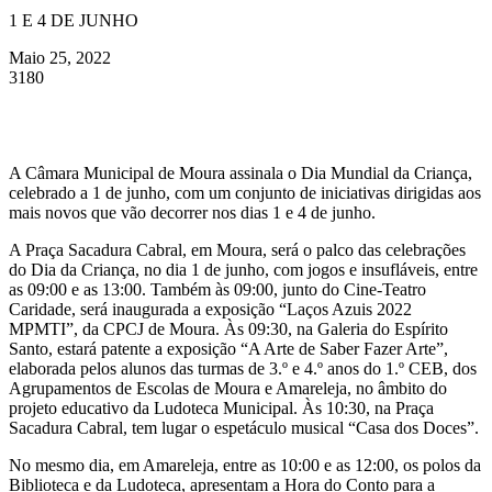
1 E 4 DE JUNHO
Maio 25, 2022
3180
A Câmara Municipal de Moura assinala o Dia Mundial da Criança,
celebrado a 1 de junho, com um conjunto de iniciativas dirigidas aos
mais novos que vão decorrer nos dias 1 e 4 de junho.
A Praça Sacadura Cabral, em Moura, será o palco das celebrações
do Dia da Criança, no dia 1 de junho, com jogos e insufláveis, entre
as 09:00 e as 13:00. Também às 09:00, junto do Cine-Teatro
Caridade, será inaugurada a exposição “Laços Azuis 2022
MPMTI”, da CPCJ de Moura. Às 09:30, na Galeria do Espírito
Santo, estará patente a exposição “A Arte de Saber Fazer Arte”,
elaborada pelos alunos das turmas de 3.º e 4.º anos do 1.º CEB, dos
Agrupamentos de Escolas de Moura e Amareleja, no âmbito do
projeto educativo da Ludoteca Municipal. Às 10:30, na Praça
Sacadura Cabral, tem lugar o espetáculo musical “Casa dos Doces”.
No mesmo dia, em Amareleja, entre as 10:00 e as 12:00, os polos da
Biblioteca e da Ludoteca, apresentam a Hora do Conto para a