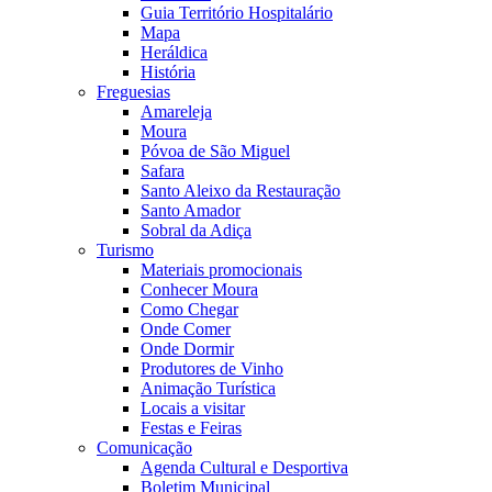
Guia Território Hospitalário
Mapa
Heráldica
História
Freguesias
Amareleja
Moura
Póvoa de São Miguel
Safara
Santo Aleixo da Restauração
Santo Amador
Sobral da Adiça
Turismo
Materiais promocionais
Conhecer Moura
Como Chegar
Onde Comer
Onde Dormir
Produtores de Vinho
Animação Turística
Locais a visitar
Festas e Feiras
Comunicação
Agenda Cultural e Desportiva
Boletim Municipal