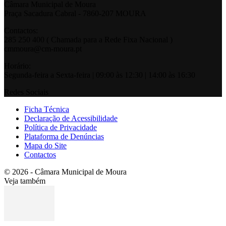
Câmara Municipal de Moura
Praça Sacadura Cabral - 7860-207 MOURA
Contactos:
285 250 400 ( Chamada para a Rede Fixa Nacional )
cmmoura@cm-moura.pt
Horário:
Segunda-feira a Sexta-feira | 09:00 às 12:30 | 14:00 às 16:30
Redes Sociais
Ficha Técnica
Declaração de Acessibilidade
Política de Privacidade
Plataforma de Denúncias
Mapa do Site
Contactos
© 2026 - Câmara Municipal de Moura
Veja também