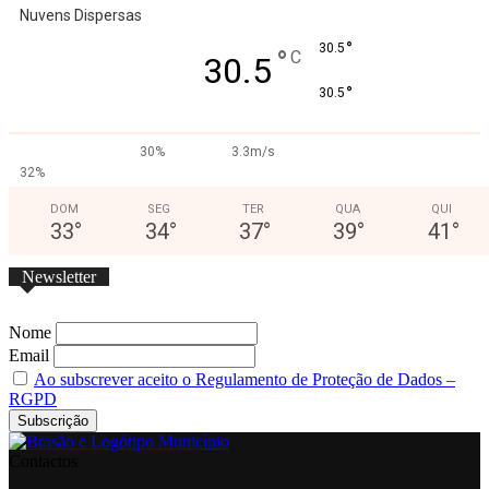
Nuvens Dispersas
°
30.5
°
C
30.5
°
30.5
30%
3.3m/s
32%
DOM
SEG
TER
QUA
QUI
33
°
34
°
37
°
39
°
41
°
Newsletter
Nome
Email
Ao subscrever aceito o Regulamento de Proteção de Dados –
RGPD
Contactos