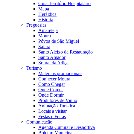
Guia Território Hospitalário
Mapa
Heráldica
História
Freguesias
Amareleja
Moura
Póvoa de São Miguel
Safara
Santo Aleixo da Restauração
Santo Amador
Sobral da Adiça
Turismo
Materiais promocionais
Conhecer Moura
Como Chegar
Onde Comer
Onde Dormir
Produtores de Vinho
Animação Turística
Locais a visitar
Festas e Feiras
Comunicação
Agenda Cultural e Desportiva
Boletim Municipal