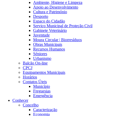
Ambiente, Higiene e Limpeza
Apoio ao Desenvolvimento
Cultura e Património
Desporto
Espaço do Cidadão
Serviço Municipal de Proteção Civil
Gabinete Veterinário
Juventude
Moura Circular | Biorresíduos
Obras Municipais
Recursos Humanos
Séniores
Urbanismo
Balcão On-line
CPCJ
Equipamentos Municipais
Horários
Contatos Úteis
Município
Freguesias
Emergência
Conhecer
Concelho
Caracterização
Economia