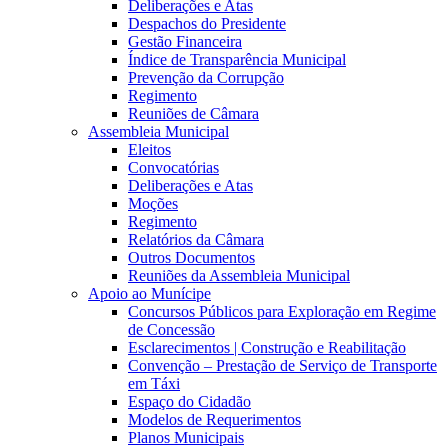
Deliberações e Atas
Despachos do Presidente
Gestão Financeira
Índice de Transparência Municipal
Prevenção da Corrupção
Regimento
Reuniões de Câmara
Assembleia Municipal
Eleitos
Convocatórias
Deliberações e Atas
Moções
Regimento
Relatórios da Câmara
Outros Documentos
Reuniões da Assembleia Municipal
Apoio ao Munícipe
Concursos Públicos para Exploração em Regime
de Concessão
Esclarecimentos | Construção e Reabilitação
Convenção – Prestação de Serviço de Transporte
em Táxi
Espaço do Cidadão
Modelos de Requerimentos
Planos Municipais