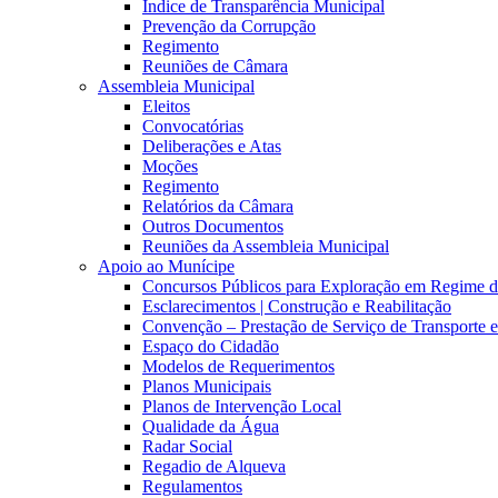
Índice de Transparência Municipal
Prevenção da Corrupção
Regimento
Reuniões de Câmara
Assembleia Municipal
Eleitos
Convocatórias
Deliberações e Atas
Moções
Regimento
Relatórios da Câmara
Outros Documentos
Reuniões da Assembleia Municipal
Apoio ao Munícipe
Concursos Públicos para Exploração em Regime 
Esclarecimentos | Construção e Reabilitação
Convenção – Prestação de Serviço de Transporte 
Espaço do Cidadão
Modelos de Requerimentos
Planos Municipais
Planos de Intervenção Local
Qualidade da Água
Radar Social
Regadio de Alqueva
Regulamentos