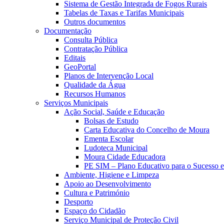
Sistema de Gestão Integrada de Fogos Rurais
Tabelas de Taxas e Tarifas Municipais
Outros documentos
Documentação
Consulta Pública
Contratação Pública
Editais
GeoPortal
Planos de Intervenção Local
Qualidade da Água
Recursos Humanos
Serviços Municipais
Ação Social, Saúde e Educação
Bolsas de Estudo
Carta Educativa do Concelho de Moura
Ementa Escolar
Ludoteca Municipal
Moura Cidade Educadora
PE SIM – Plano Educativo para o Sucesso 
Ambiente, Higiene e Limpeza
Apoio ao Desenvolvimento
Cultura e Património
Desporto
Espaço do Cidadão
Serviço Municipal de Proteção Civil