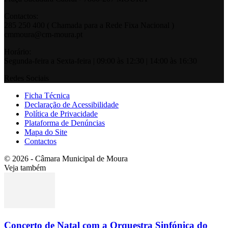
Contactos:
285 250 400 ( Chamada para a Rede Fixa Nacional )
cmmoura@cm-moura.pt
Horário:
Segunda-feira a Sexta-feira | 09:00 às 12:30 | 14:00 às 16:30
Redes Sociais
Ficha Técnica
Declaração de Acessibilidade
Política de Privacidade
Plataforma de Denúncias
Mapa do Site
Contactos
© 2026 - Câmara Municipal de Moura
Veja também
Concerto de Natal com a Orquestra Sinfónica do