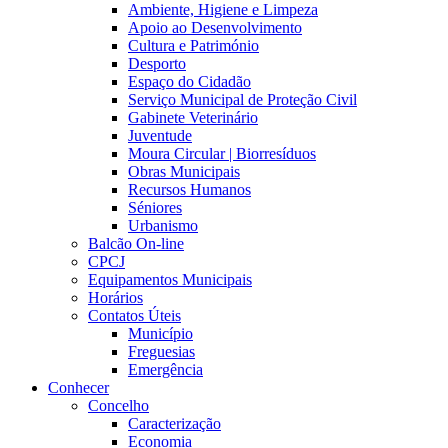
Ambiente, Higiene e Limpeza
Apoio ao Desenvolvimento
Cultura e Património
Desporto
Espaço do Cidadão
Serviço Municipal de Proteção Civil
Gabinete Veterinário
Juventude
Moura Circular | Biorresíduos
Obras Municipais
Recursos Humanos
Séniores
Urbanismo
Balcão On-line
CPCJ
Equipamentos Municipais
Horários
Contatos Úteis
Município
Freguesias
Emergência
Conhecer
Concelho
Caracterização
Economia