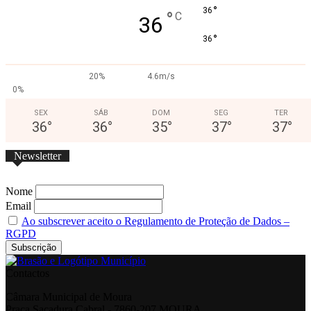
°
36
°
C
36
°
36
20%
4.6m/s
0%
SEX
SÁB
DOM
SEG
TER
36
°
36
°
35
°
37
°
37
°
Newsletter
Nome
Email
Ao subscrever aceito o Regulamento de Proteção de Dados –
RGPD
Contactos
Câmara Municipal de Moura
Praça Sacadura Cabral - 7860-207 MOURA