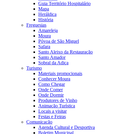
Guia Território Hospitalário
Mapa
Heráldica
História
Freguesias
Amareleja
Moura
Póvoa de São Miguel
Safara
Santo Aleixo da Restauração
Santo Amador
Sobral da Adiça
Turismo
Materiais promocionais
Conhecer Moura
Como Chegar
Onde Comer
Onde Dormir
Produtores de Vinho
Animação Turística
Locais a visitar
Festas e Feiras
Comunicação
Agenda Cultural e Desportiva
Boletim Municipal