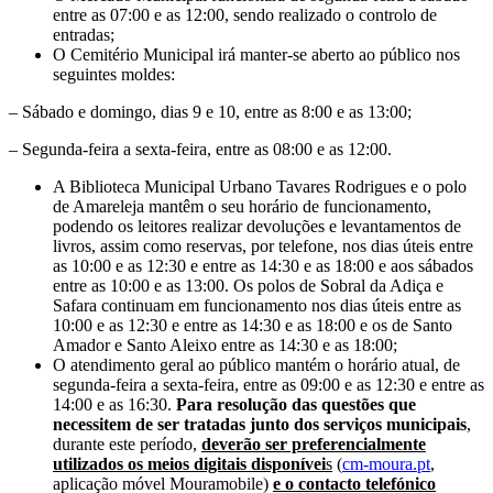
entre as 07:00 e as 12:00, sendo realizado o controlo de
entradas;
O Cemitério Municipal irá manter-se aberto ao público nos
seguintes moldes:
– Sábado e domingo, dias 9 e 10, entre as 8:00 e as 13:00;
– Segunda-feira a sexta-feira, entre as 08:00 e as 12:00.
A Biblioteca Municipal Urbano Tavares Rodrigues e o polo
de Amareleja mantêm o seu horário de funcionamento,
podendo os leitores realizar devoluções e levantamentos de
livros, assim como reservas, por telefone, nos dias úteis entre
as 10:00 e as 12:30 e entre as 14:30 e as 18:00 e aos sábados
entre as 10:00 e as 13:00. Os polos de Sobral da Adiça e
Safara continuam em funcionamento nos dias úteis entre as
10:00 e as 12:30 e entre as 14:30 e as 18:00 e os de Santo
Amador e Santo Aleixo entre as 14:30 e as 18:00;
O atendimento geral ao público mantém o horário atual, de
segunda-feira a sexta-feira, entre as 09:00 e as 12:30 e entre as
14:00 e as 16:30.
Para resolução das questões que
necessitem de ser tratadas junto dos serviços municipais
,
durante este período,
deverão ser preferencialmente
utilizados os meios digitais disponívei
s
(
cm-moura.pt
,
aplicação móvel Mouramobile)
e o contacto telefónico