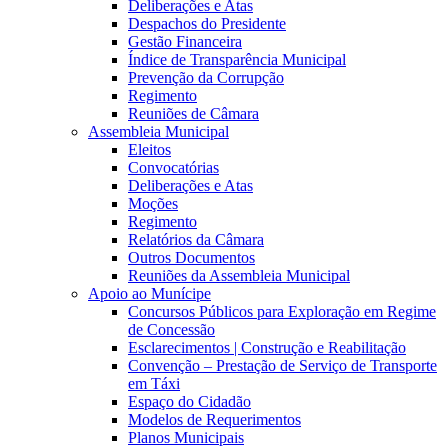
Deliberações e Atas
Despachos do Presidente
Gestão Financeira
Índice de Transparência Municipal
Prevenção da Corrupção
Regimento
Reuniões de Câmara
Assembleia Municipal
Eleitos
Convocatórias
Deliberações e Atas
Moções
Regimento
Relatórios da Câmara
Outros Documentos
Reuniões da Assembleia Municipal
Apoio ao Munícipe
Concursos Públicos para Exploração em Regime
de Concessão
Esclarecimentos | Construção e Reabilitação
Convenção – Prestação de Serviço de Transporte
em Táxi
Espaço do Cidadão
Modelos de Requerimentos
Planos Municipais