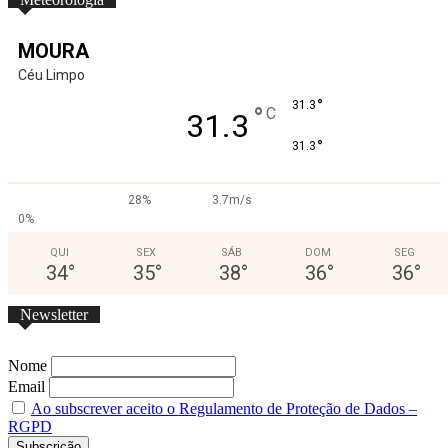
MOURA
Céu Limpo
°
31.3
°
C
31.3
°
31.3
28%
3.7m/s
0%
QUI
SEX
SÁB
DOM
SEG
34
°
35
°
38
°
36
°
36
°
Newsletter
Nome
Email
Ao subscrever aceito o Regulamento de Proteção de Dados –
RGPD