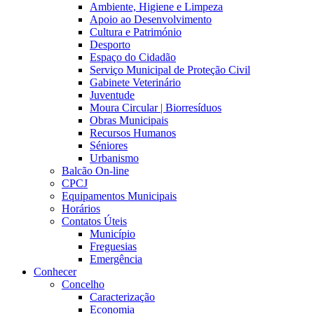
Ambiente, Higiene e Limpeza
Apoio ao Desenvolvimento
Cultura e Património
Desporto
Espaço do Cidadão
Serviço Municipal de Proteção Civil
Gabinete Veterinário
Juventude
Moura Circular | Biorresíduos
Obras Municipais
Recursos Humanos
Séniores
Urbanismo
Balcão On-line
CPCJ
Equipamentos Municipais
Horários
Contatos Úteis
Município
Freguesias
Emergência
Conhecer
Concelho
Caracterização
Economia