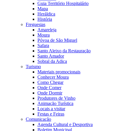
Guia Território Hospitalário
Mapa
Heráldica
História
Freguesias
Amareleja
Moura
Póvoa de São Miguel
Safara
Santo Aleixo da Restauração
Santo Amador
Sobral da Adiça
Turismo
Materiais promocionais
Conhecer Moura
Como Chegar
Onde Comer
Onde Dormir
Produtores de Vinho
Animação Turística
Locais a visitar
Festas e Feiras
Comunicação
Agenda Cultural e Desportiva
Boletim Municipal