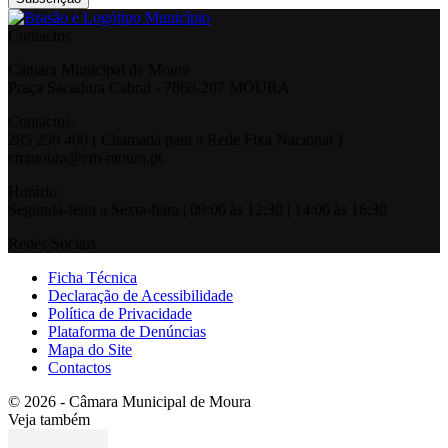
Contactos
Câmara Municipal de Moura
Praça Sacadura Cabral - 7860-207 MOURA
Contactos:
285 250 400 ( Chamada para a Rede Fixa Nacional )
cmmoura@cm-moura.pt
Horário:
Segunda-feira a Sexta-feira | 09:00 às 12:30 | 14:00 às 16:30
Redes Sociais
Ficha Técnica
Declaração de Acessibilidade
Política de Privacidade
Plataforma de Denúncias
Mapa do Site
Contactos
© 2026 - Câmara Municipal de Moura
Veja também