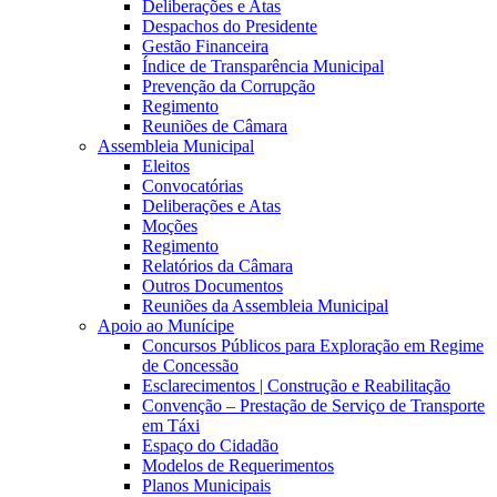
Deliberações e Atas
Despachos do Presidente
Gestão Financeira
Índice de Transparência Municipal
Prevenção da Corrupção
Regimento
Reuniões de Câmara
Assembleia Municipal
Eleitos
Convocatórias
Deliberações e Atas
Moções
Regimento
Relatórios da Câmara
Outros Documentos
Reuniões da Assembleia Municipal
Apoio ao Munícipe
Concursos Públicos para Exploração em Regime
de Concessão
Esclarecimentos | Construção e Reabilitação
Convenção – Prestação de Serviço de Transporte
em Táxi
Espaço do Cidadão
Modelos de Requerimentos
Planos Municipais