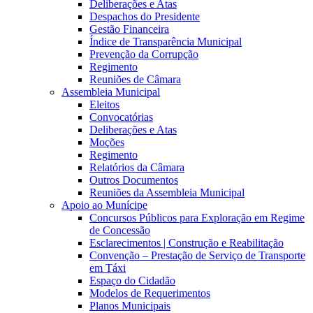
Deliberações e Atas
Despachos do Presidente
Gestão Financeira
Índice de Transparência Municipal
Prevenção da Corrupção
Regimento
Reuniões de Câmara
Assembleia Municipal
Eleitos
Convocatórias
Deliberações e Atas
Moções
Regimento
Relatórios da Câmara
Outros Documentos
Reuniões da Assembleia Municipal
Apoio ao Munícipe
Concursos Públicos para Exploração em Regime
de Concessão
Esclarecimentos | Construção e Reabilitação
Convenção – Prestação de Serviço de Transporte
em Táxi
Espaço do Cidadão
Modelos de Requerimentos
Planos Municipais