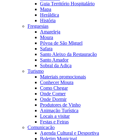
Guia Território Hospitalário
Mapa
Heráldica
História
Freguesias
Amareleja
Moura
Póvoa de São Miguel
Safara
Santo Aleixo da Restauração
Santo Amador
Sobral da Adiça
Turismo
Materiais promocionais
Conhecer Moura
Como Chegar
Onde Comer
Onde Dormir
Produtores de Vinho
Animação Turística
Locais a visitar
Festas e Feiras
Comunicação
Agenda Cultural e Desportiva
Boletim Municipal