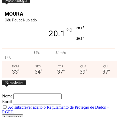
Meteorologia
MOURA
Céu Pouco Nublado
°
20.1
°
C
20.1
°
20.1
84%
2.1m/s
14%
DOM
SEG
TER
QUA
QUI
33
°
34
°
37
°
39
°
37
°
Newsletter
Nome
Email
Ao subscrever aceito o Regulamento de Proteção de Dados –
RGPD