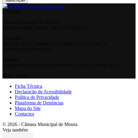
Contactos
Câmara Municipal de Moura
Praça Sacadura Cabral - 7860-207 MOURA
Contactos:
285 250 400 ( Chamada para a Rede Fixa Nacional )
cmmoura@cm-moura.pt
Horário:
Segunda-feira a Sexta-feira | 09:00 às 12:30 | 14:00 às 16:30
Redes Sociais
Ficha Técnica
Declaração de Acessibilidade
Política de Privacidade
Plataforma de Denúncias
Mapa do Site
Contactos
© 2026 - Câmara Municipal de Moura
Veja também