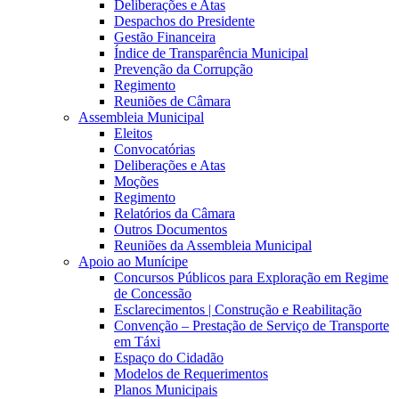
Deliberações e Atas
Despachos do Presidente
Gestão Financeira
Índice de Transparência Municipal
Prevenção da Corrupção
Regimento
Reuniões de Câmara
Assembleia Municipal
Eleitos
Convocatórias
Deliberações e Atas
Moções
Regimento
Relatórios da Câmara
Outros Documentos
Reuniões da Assembleia Municipal
Apoio ao Munícipe
Concursos Públicos para Exploração em Regime
de Concessão
Esclarecimentos | Construção e Reabilitação
Convenção – Prestação de Serviço de Transporte
em Táxi
Espaço do Cidadão
Modelos de Requerimentos
Planos Municipais