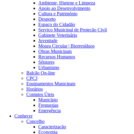
Ambiente, Higiene e Limpeza
Apoio ao Desenvolvimento
Cultura e Património
Desporto
Espaço do Cidadão
Serviço Municipal de Proteção Civil
Gabinete Veterinário
Juventude
Moura Circular | Biorresíduos
Obras Municipais
Recursos Humanos
Séniores
Urbanismo
Balcão On-line
CPCJ
Equipamentos Municipais
Horários
Contatos Úteis
Município
Freguesias
Emergência
Conhecer
Concelho
Caracterização
Economia