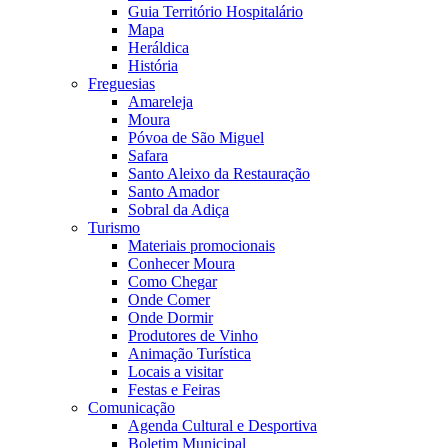
Guia Território Hospitalário
Mapa
Heráldica
História
Freguesias
Amareleja
Moura
Póvoa de São Miguel
Safara
Santo Aleixo da Restauração
Santo Amador
Sobral da Adiça
Turismo
Materiais promocionais
Conhecer Moura
Como Chegar
Onde Comer
Onde Dormir
Produtores de Vinho
Animação Turística
Locais a visitar
Festas e Feiras
Comunicação
Agenda Cultural e Desportiva
Boletim Municipal