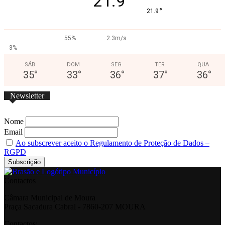
21.9
°
21.9
55%
2.3m/s
3%
SÁB
DOM
SEG
TER
QUA
35
°
33
°
36
°
37
°
36
°
Newsletter
Nome
Email
Ao subscrever aceito o Regulamento de Proteção de Dados –
RGPD
Contactos
Câmara Municipal de Moura
Praça Sacadura Cabral - 7860-207 MOURA
Contactos: