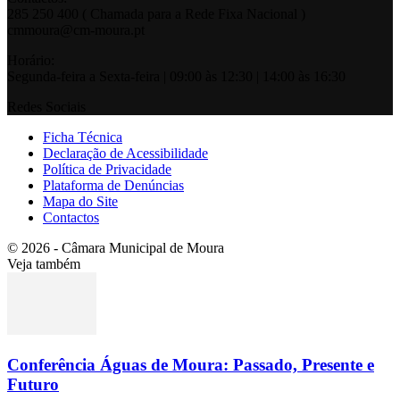
285 250 400 ( Chamada para a Rede Fixa Nacional )
cmmoura@cm-moura.pt
Horário:
Segunda-feira a Sexta-feira | 09:00 às 12:30 | 14:00 às 16:30
Redes Sociais
Ficha Técnica
Declaração de Acessibilidade
Política de Privacidade
Plataforma de Denúncias
Mapa do Site
Contactos
© 2026 - Câmara Municipal de Moura
Veja também
Conferência Águas de Moura: Passado, Presente e
Futuro