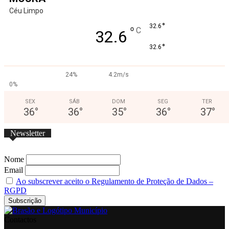
Céu Limpo
°
32.6
°
C
32.6
°
32.6
24%
4.2m/s
0%
SEX
SÁB
DOM
SEG
TER
36
°
36
°
35
°
36
°
37
°
Newsletter
Nome
Email
Ao subscrever aceito o Regulamento de Proteção de Dados –
RGPD
Contactos