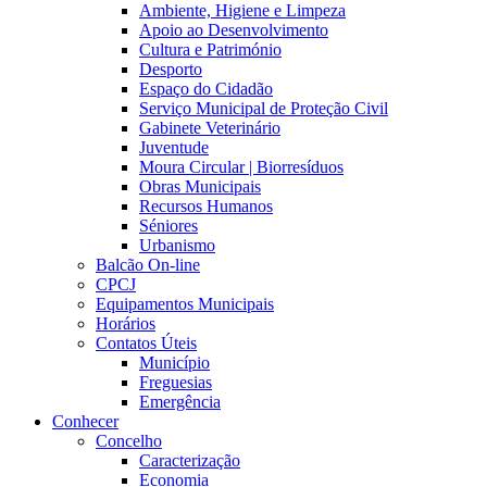
Ambiente, Higiene e Limpeza
Apoio ao Desenvolvimento
Cultura e Património
Desporto
Espaço do Cidadão
Serviço Municipal de Proteção Civil
Gabinete Veterinário
Juventude
Moura Circular | Biorresíduos
Obras Municipais
Recursos Humanos
Séniores
Urbanismo
Balcão On-line
CPCJ
Equipamentos Municipais
Horários
Contatos Úteis
Município
Freguesias
Emergência
Conhecer
Concelho
Caracterização
Economia