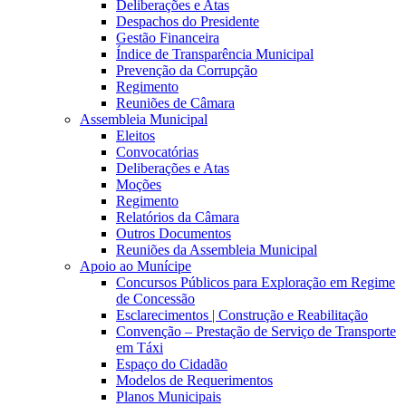
Deliberações e Atas
Despachos do Presidente
Gestão Financeira
Índice de Transparência Municipal
Prevenção da Corrupção
Regimento
Reuniões de Câmara
Assembleia Municipal
Eleitos
Convocatórias
Deliberações e Atas
Moções
Regimento
Relatórios da Câmara
Outros Documentos
Reuniões da Assembleia Municipal
Apoio ao Munícipe
Concursos Públicos para Exploração em Regime
de Concessão
Esclarecimentos | Construção e Reabilitação
Convenção – Prestação de Serviço de Transporte
em Táxi
Espaço do Cidadão
Modelos de Requerimentos
Planos Municipais