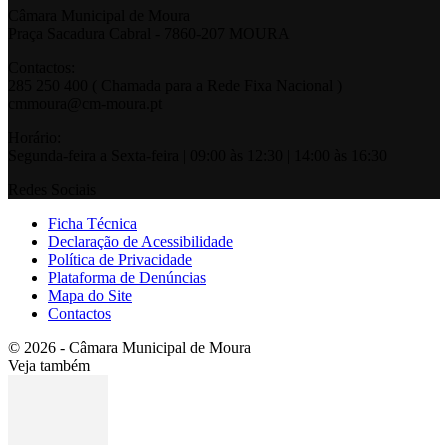
Câmara Municipal de Moura
Praça Sacadura Cabral - 7860-207 MOURA
Contactos:
285 250 400 ( Chamada para a Rede Fixa Nacional )
cmmoura@cm-moura.pt
Horário:
Segunda-feira a Sexta-feira | 09:00 às 12:30 | 14:00 às 16:30
Redes Sociais
Ficha Técnica
Declaração de Acessibilidade
Política de Privacidade
Plataforma de Denúncias
Mapa do Site
Contactos
© 2026 - Câmara Municipal de Moura
Veja também