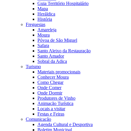
Guia Território Hospitalário
Mapa
Heráldica
História
Freguesias
Amareleja
Moura
Póvoa de São Miguel
Safara
Santo Aleixo da Restauração
Santo Amador
Sobral da Adiça
Turismo
Materiais promocionais
Conhecer Moura
Como Chegar
Onde Comer
Onde Dormir
Produtores de Vinho
Animação Turística
Locais a visitar
Festas e Feiras
Comunicação
Agenda Cultural e Desportiva
Boletim Municipal