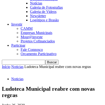
Notícias
Galeria de Fotografias
Galeria de Videos
Newsletter
Logótipos e Brasão
Investir
CAMM
Empresas Municipais
Mour@investe
Projetos Cofinanciados
Participar
Fale Connosco
Orçamento Participativo
Início
Noticias
Ludoteca Municipal reabre com novas regras
Noticias
Ludoteca Municipal reabre com novas
regras