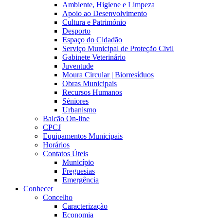
Ambiente, Higiene e Limpeza
Apoio ao Desenvolvimento
Cultura e Património
Desporto
Espaço do Cidadão
Serviço Municipal de Proteção Civil
Gabinete Veterinário
Juventude
Moura Circular | Biorresíduos
Obras Municipais
Recursos Humanos
Séniores
Urbanismo
Balcão On-line
CPCJ
Equipamentos Municipais
Horários
Contatos Úteis
Município
Freguesias
Emergência
Conhecer
Concelho
Caracterização
Economia