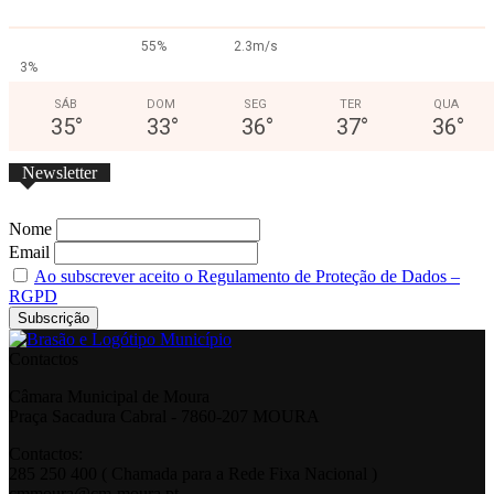
55%
2.3m/s
3%
SÁB
DOM
SEG
TER
QUA
35
°
33
°
36
°
37
°
36
°
Newsletter
Nome
Email
Ao subscrever aceito o Regulamento de Proteção de Dados –
RGPD
Contactos
Câmara Municipal de Moura
Praça Sacadura Cabral - 7860-207 MOURA
Contactos:
285 250 400 ( Chamada para a Rede Fixa Nacional )
cmmoura@cm-moura.pt