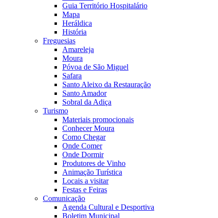
Guia Território Hospitalário
Mapa
Heráldica
História
Freguesias
Amareleja
Moura
Póvoa de São Miguel
Safara
Santo Aleixo da Restauração
Santo Amador
Sobral da Adiça
Turismo
Materiais promocionais
Conhecer Moura
Como Chegar
Onde Comer
Onde Dormir
Produtores de Vinho
Animação Turística
Locais a visitar
Festas e Feiras
Comunicação
Agenda Cultural e Desportiva
Boletim Municipal