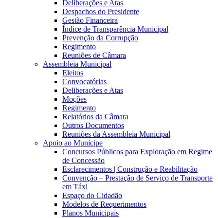
Deliberações e Atas
Despachos do Presidente
Gestão Financeira
Índice de Transparência Municipal
Prevenção da Corrupção
Regimento
Reuniões de Câmara
Assembleia Municipal
Eleitos
Convocatórias
Deliberações e Atas
Moções
Regimento
Relatórios da Câmara
Outros Documentos
Reuniões da Assembleia Municipal
Apoio ao Munícipe
Concursos Públicos para Exploração em Regime
de Concessão
Esclarecimentos | Construção e Reabilitação
Convenção – Prestação de Serviço de Transporte
em Táxi
Espaço do Cidadão
Modelos de Requerimentos
Planos Municipais