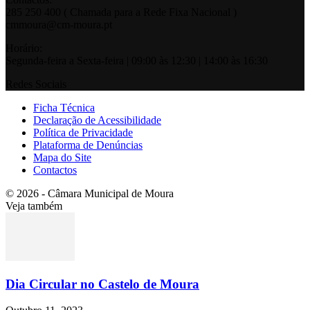
285 250 400 ( Chamada para a Rede Fixa Nacional )
cmmoura@cm-moura.pt
Horário:
Segunda-feira a Sexta-feira | 09:00 às 12:30 | 14:00 às 16:30
Redes Sociais
Ficha Técnica
Declaração de Acessibilidade
Política de Privacidade
Plataforma de Denúncias
Mapa do Site
Contactos
© 2026 - Câmara Municipal de Moura
Veja também
Dia Circular no Castelo de Moura