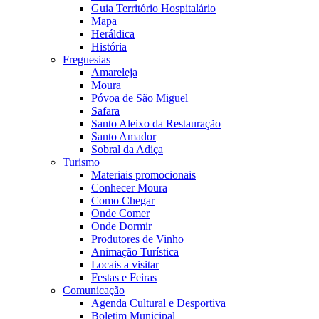
Guia Território Hospitalário
Mapa
Heráldica
História
Freguesias
Amareleja
Moura
Póvoa de São Miguel
Safara
Santo Aleixo da Restauração
Santo Amador
Sobral da Adiça
Turismo
Materiais promocionais
Conhecer Moura
Como Chegar
Onde Comer
Onde Dormir
Produtores de Vinho
Animação Turística
Locais a visitar
Festas e Feiras
Comunicação
Agenda Cultural e Desportiva
Boletim Municipal