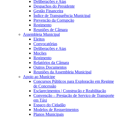
Deliberações e Atas
Despachos do Presidente
Gestão Financeira
Índice de Transparência Municipal
Prevenção da Corrupção
Regimento
Reuniões de Câmara
Assembleia Municipal
Eleitos
Convocatórias
Deliberações e Atas
Moções
Regimento
Relatórios da Câmara
Outros Documentos
Reuniões da Assembleia Municipal
Apoio ao Munícipe
Concursos Públicos para Exploração em Regime
de Concessão
Esclarecimentos | Construção e Reabilitação
Convenção – Prestação de Serviço de Transporte
em Táxi
Espaço do Cidadão
Modelos de Requerimentos
Planos Municipais