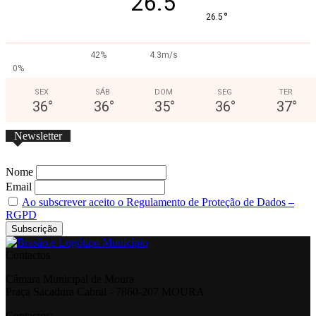
26.5
°
26.5
42%
4.3m/s
0%
SEX
SÁB
DOM
SEG
TER
36
°
36
°
35
°
36
°
37
°
Newsletter
Nome
Email
Ao subscrever aceito o Regulamento de Proteção de Dados –
RGPD
Contactos
Câmara Municipal de Moura
Praça Sacadura Cabral - 7860-207 MOURA
Contactos: