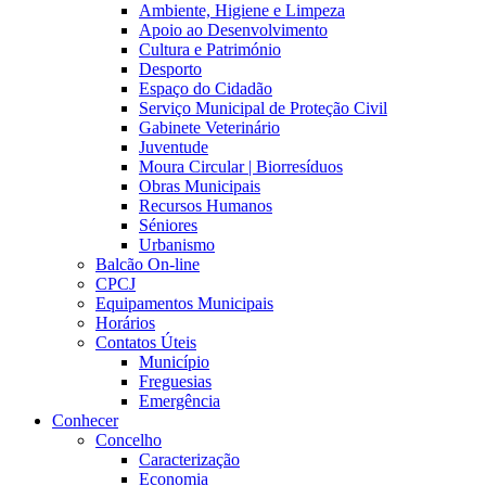
Ambiente, Higiene e Limpeza
Apoio ao Desenvolvimento
Cultura e Património
Desporto
Espaço do Cidadão
Serviço Municipal de Proteção Civil
Gabinete Veterinário
Juventude
Moura Circular | Biorresíduos
Obras Municipais
Recursos Humanos
Séniores
Urbanismo
Balcão On-line
CPCJ
Equipamentos Municipais
Horários
Contatos Úteis
Município
Freguesias
Emergência
Conhecer
Concelho
Caracterização
Economia