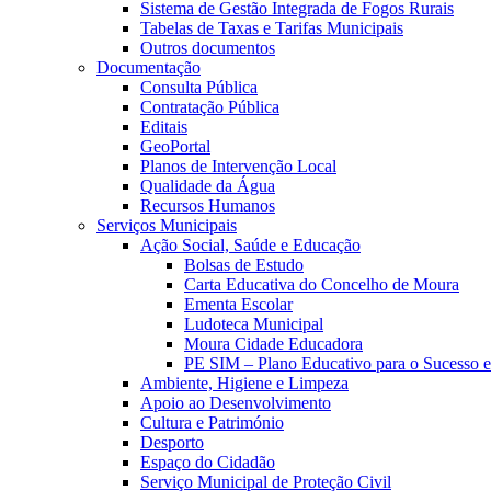
Sistema de Gestão Integrada de Fogos Rurais
Tabelas de Taxas e Tarifas Municipais
Outros documentos
Documentação
Consulta Pública
Contratação Pública
Editais
GeoPortal
Planos de Intervenção Local
Qualidade da Água
Recursos Humanos
Serviços Municipais
Ação Social, Saúde e Educação
Bolsas de Estudo
Carta Educativa do Concelho de Moura
Ementa Escolar
Ludoteca Municipal
Moura Cidade Educadora
PE SIM – Plano Educativo para o Sucesso 
Ambiente, Higiene e Limpeza
Apoio ao Desenvolvimento
Cultura e Património
Desporto
Espaço do Cidadão
Serviço Municipal de Proteção Civil