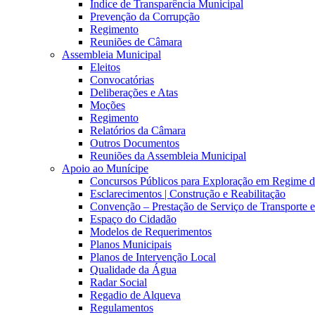
Índice de Transparência Municipal
Prevenção da Corrupção
Regimento
Reuniões de Câmara
Assembleia Municipal
Eleitos
Convocatórias
Deliberações e Atas
Moções
Regimento
Relatórios da Câmara
Outros Documentos
Reuniões da Assembleia Municipal
Apoio ao Munícipe
Concursos Públicos para Exploração em Regime 
Esclarecimentos | Construção e Reabilitação
Convenção – Prestação de Serviço de Transporte 
Espaço do Cidadão
Modelos de Requerimentos
Planos Municipais
Planos de Intervenção Local
Qualidade da Água
Radar Social
Regadio de Alqueva
Regulamentos