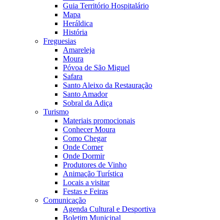
Guia Território Hospitalário
Mapa
Heráldica
História
Freguesias
Amareleja
Moura
Póvoa de São Miguel
Safara
Santo Aleixo da Restauração
Santo Amador
Sobral da Adiça
Turismo
Materiais promocionais
Conhecer Moura
Como Chegar
Onde Comer
Onde Dormir
Produtores de Vinho
Animação Turística
Locais a visitar
Festas e Feiras
Comunicação
Agenda Cultural e Desportiva
Boletim Municipal