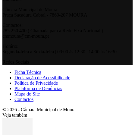
Câmara Municipal de Moura
Praça Sacadura Cabral - 7860-207 MOURA
Contactos:
285 250 400 ( Chamada para a Rede Fixa Nacional )
cmmoura@cm-moura.pt
Horário:
Segunda-feira a Sexta-feira | 09:00 às 12:30 | 14:00 às 16:30
Redes Sociais
Ficha Técnica
Declaração de Acessibilidade
Política de Privacidade
Plataforma de Denúncias
Mapa do Site
Contactos
© 2026 - Câmara Municipal de Moura
Veja também