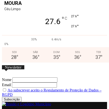
MOURA
Céu Limpo
°
27.6
°
C
27.6
°
27.6
33%
6.4m/s
0%
SEX
SÁB
DOM
SEG
TER
28
°
36
°
35
°
36
°
37
°
Newsletter
Nome
Email
Ao subscrever aceito o Regulamento de Proteção de Dados –
RGPD
Contactos