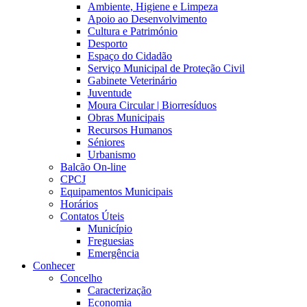
Ambiente, Higiene e Limpeza
Apoio ao Desenvolvimento
Cultura e Património
Desporto
Espaço do Cidadão
Serviço Municipal de Proteção Civil
Gabinete Veterinário
Juventude
Moura Circular | Biorresíduos
Obras Municipais
Recursos Humanos
Séniores
Urbanismo
Balcão On-line
CPCJ
Equipamentos Municipais
Horários
Contatos Úteis
Município
Freguesias
Emergência
Conhecer
Concelho
Caracterização
Economia