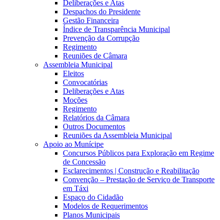
Deliberações e Atas
Despachos do Presidente
Gestão Financeira
Índice de Transparência Municipal
Prevenção da Corrupção
Regimento
Reuniões de Câmara
Assembleia Municipal
Eleitos
Convocatórias
Deliberações e Atas
Moções
Regimento
Relatórios da Câmara
Outros Documentos
Reuniões da Assembleia Municipal
Apoio ao Munícipe
Concursos Públicos para Exploração em Regime
de Concessão
Esclarecimentos | Construção e Reabilitação
Convenção – Prestação de Serviço de Transporte
em Táxi
Espaço do Cidadão
Modelos de Requerimentos
Planos Municipais