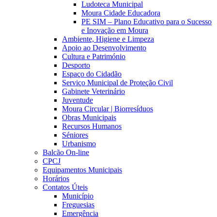
Ludoteca Municipal
Moura Cidade Educadora
PE SIM – Plano Educativo para o Sucesso
e Inovação em Moura
Ambiente, Higiene e Limpeza
Apoio ao Desenvolvimento
Cultura e Património
Desporto
Espaço do Cidadão
Serviço Municipal de Proteção Civil
Gabinete Veterinário
Juventude
Moura Circular | Biorresíduos
Obras Municipais
Recursos Humanos
Séniores
Urbanismo
Balcão On-line
CPCJ
Equipamentos Municipais
Horários
Contatos Úteis
Município
Freguesias
Emergência