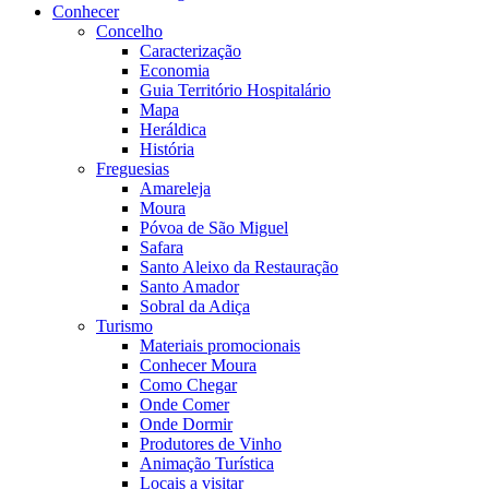
Conhecer
Concelho
Caracterização
Economia
Guia Território Hospitalário
Mapa
Heráldica
História
Freguesias
Amareleja
Moura
Póvoa de São Miguel
Safara
Santo Aleixo da Restauração
Santo Amador
Sobral da Adiça
Turismo
Materiais promocionais
Conhecer Moura
Como Chegar
Onde Comer
Onde Dormir
Produtores de Vinho
Animação Turística
Locais a visitar