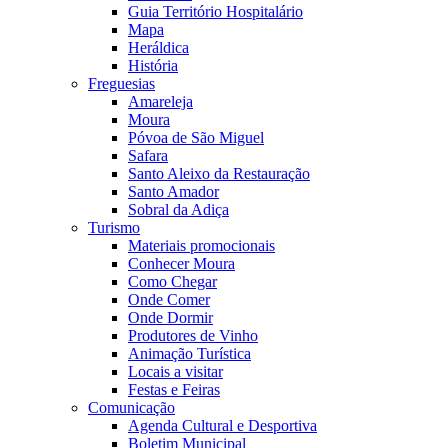
Guia Território Hospitalário
Mapa
Heráldica
História
Freguesias
Amareleja
Moura
Póvoa de São Miguel
Safara
Santo Aleixo da Restauração
Santo Amador
Sobral da Adiça
Turismo
Materiais promocionais
Conhecer Moura
Como Chegar
Onde Comer
Onde Dormir
Produtores de Vinho
Animação Turística
Locais a visitar
Festas e Feiras
Comunicação
Agenda Cultural e Desportiva
Boletim Municipal