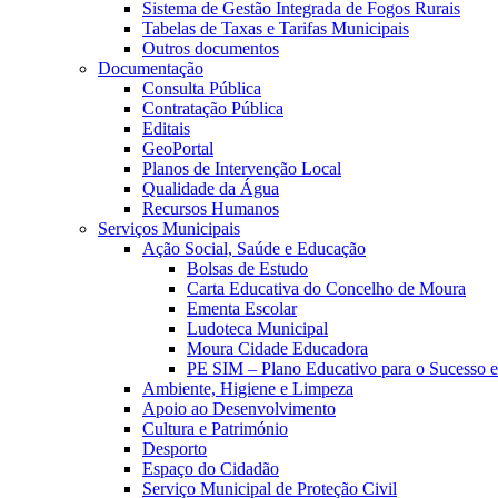
Sistema de Gestão Integrada de Fogos Rurais
Tabelas de Taxas e Tarifas Municipais
Outros documentos
Documentação
Consulta Pública
Contratação Pública
Editais
GeoPortal
Planos de Intervenção Local
Qualidade da Água
Recursos Humanos
Serviços Municipais
Ação Social, Saúde e Educação
Bolsas de Estudo
Carta Educativa do Concelho de Moura
Ementa Escolar
Ludoteca Municipal
Moura Cidade Educadora
PE SIM – Plano Educativo para o Sucesso 
Ambiente, Higiene e Limpeza
Apoio ao Desenvolvimento
Cultura e Património
Desporto
Espaço do Cidadão
Serviço Municipal de Proteção Civil