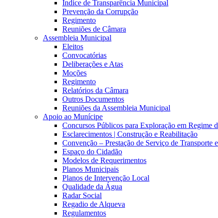
Índice de Transparência Municipal
Prevenção da Corrupção
Regimento
Reuniões de Câmara
Assembleia Municipal
Eleitos
Convocatórias
Deliberações e Atas
Moções
Regimento
Relatórios da Câmara
Outros Documentos
Reuniões da Assembleia Municipal
Apoio ao Munícipe
Concursos Públicos para Exploração em Regime 
Esclarecimentos | Construção e Reabilitação
Convenção – Prestação de Serviço de Transporte 
Espaço do Cidadão
Modelos de Requerimentos
Planos Municipais
Planos de Intervenção Local
Qualidade da Água
Radar Social
Regadio de Alqueva
Regulamentos